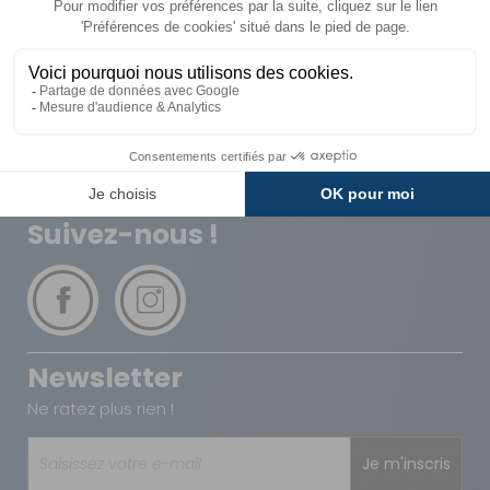
Livraison
Paiements
Expédié sous 72h
Sécurisés
Avantages
Paiement
Carte de fidélité
Plusieurs fois
Suivez-nous !
Newsletter
Ne ratez plus rien !
Je m'inscris