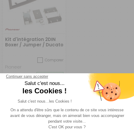
Kit d'intégration 2DIN
Boxer / Jumper / Ducato
2007
Comparer
Pioneer
Réf : 452848
EN STOCK
59 €
ACHETER