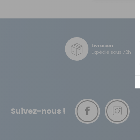
OUVERTURE - RIDEAUX -
MOUSTIQUAIRES
ISOLATION - PROTECTION
SÉCURITÉ
CONFORT CABINE
Livraison
Expédié sous 72h
RANGEMENT
MARCHEPIEDS - QUINCAILLERIE
GUIDES - SPORT - JEUX - ANIMAUX
Suivez-nous !