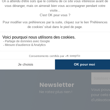
Paiements
Avantages
Sécurisés
Carte de fidélit
Newsletter
Vous pouv
Ne ratez plus rien !
pour cela 
d'utilisatio