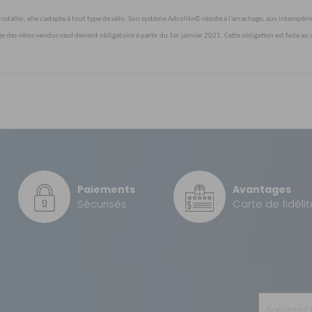
 installer, elle s’adapte à tout type de vélo. Son système Adcolite© résiste à l’arrachage, aux intempéri
uage des vélos vendus neuf devient obligatoire à partir du 1er janvier 2021. Cette obligation est faite
GRATUIT
20 pouce
40 €
Moyeu arrière
Paiements
Avantages
Avant à patins - Arrière à 
Sécurisés
Carte de fidélit
10,4 A
Confort
De rotation