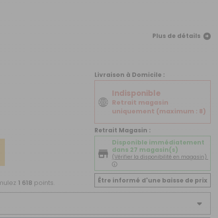
CRÉER UN COMPTE
ou
Plus de détails
SUIVI DE COMMANDE INVITÉ
Livraison à Domicile :
Indisponible
Retrait magasin
uniquement (maximum : 8)
Retrait Magasin :
Disponible immédiatement
dans 27 magasin(s)
(Vérifier la disponibilité en magasin)
Être informé d'une baisse de prix
umulez
1 618
points.