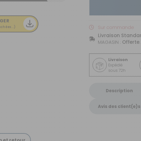
GER
Sur commande
chées...)
Livraison Standa
MAGASIN :
Offerte
.
Livraison
Expédié
sous 72h
Description
Avis des client(e)s
n et retour