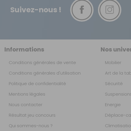
Suivez-nous !
Afficheur :
Assistance :
Modèle moteur :
Informations
Nos unive
Matériau du cadre :
Conditions générales de vente
Mobilier
Autonomie :
Conditions générales d'utilisation
Art de la ta
Politique de confidentialité
Sécurité
Temps de charge batterie :
Mentions légales
Suspension
Eclairage :
Nous contacter
Energie
Résultat jeu concours
Déplace-ca
Selle :
Qui sommes-nous ?
Climatisati