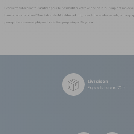
L’étiquette autocollante Essentiel a pour but d’identifier votre vélo selon la loi. Simple et rapide à
Dans le cadre de la Loi d'Orientation des Mobilités (art. 53), pour lutter contre les vols, le marq
pourquoi nous avons opté pour la solution proposée par Bicycode.
Caractéristiques
Nos modes de livraison
Taille des pneus :
Livraison en MAGASIN
Type de motorisation :
Transporteur gros volume
Livraison
Freins :
Retour simple sous 14 jours :
Expédié sous 72h
Puissance de la batterie :
Vous avez changé d'avis ?
Retournez nous vos achats en utilisant le bon de retour.
Modèle :
Technologie capteur :