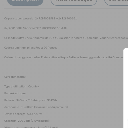
Ce pack se compose de : 2x Réf 400158BI+ 2x Réf 400161
Réf
400158BI
:
VAE CONFORT 20P ROUGE 10.4 AH
Ce modèle offre une autonomie de 50 à 60 km selon la nature du parcours. Vous ne sentirez pas la
Cadre aluminium pliant Roues 20 Pouces
Cadre col de cygne extra-bas.Frein arrière à disque.Batterie Samsung grande capacité.Grandes rou
Caractéristiques
:
Type d’utilisation : Country.
Partie électrique
Batterie : 36 Volts / 10.4Amp soit 364Wh.
Autonomie : 50/60 km (selon nature du parcours).
Temps de charge : 5 à 6 heures.
Chargeur : 220 Volts (2 Amp/heure).
Vitesse d’assistance max. : Jusqu’à 25 km/h.