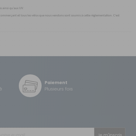
es ainsi qu’aux UV.
 au commerçant et tous les vélos que nous vendons sont soumis à cette réglementation. C'est
Sous 3 heures pour un produit disponible
2 à 3 jours ouvrés
Paiement
disque mécanique
é
Plusieurs fois
Je m'inscris