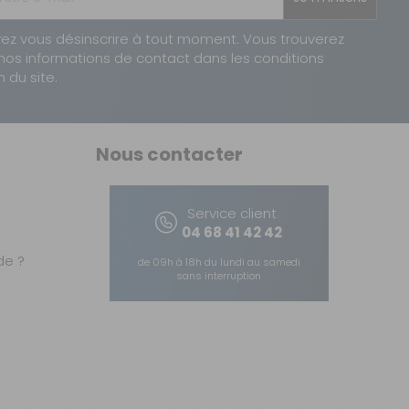
ez vous désinscrire à tout moment. Vous trouverez
nos informations de contact dans les conditions
n du site.
 marche
Nous contacter
Service client
04 68 41 42 42
e ?
de 09h à 18h du lundi au samedi
sans interruption
ière Spanninga HR1900, sur piles (incluses)