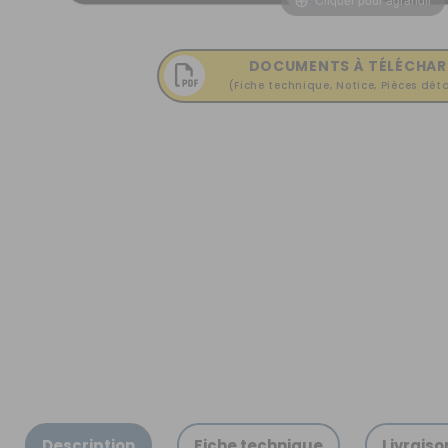
OUVERTURE - RIDEAUX -
MOUSTIQUAIRES
ISOLATION - PROTECTION
DOCUMENTS À TÉLÉCHAR
(Fiche technique, Notice, Pièces déta
SÉCURITÉ
CONFORT CABINE
RANGEMENT
MARCHEPIEDS - QUINCAILLERIE
GUIDES - SPORT - JEUX - ANIMAUX
Description
Fiche technique
Livraiso