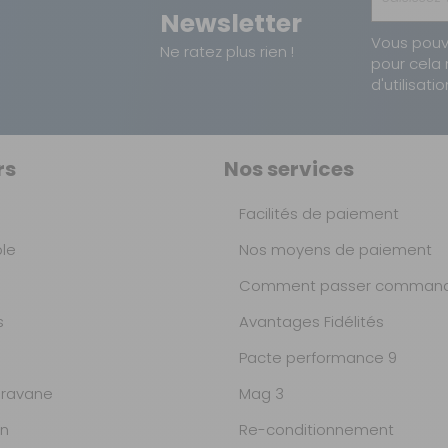
Newsletter
Ecran LCD
Vous pouv
Ne ratez plus rien !
pour cela 
d'utilisatio
5 modes + assistance à la
36 v / 250 w SHENGYI
rs
Nos services
Aluminium
Facilités de paiement
50 à 60 km
ble
Nos moyens de paiement
Comment passer command
5 à 6 h
s
Avantages Fidélités
Avant Spanninga HL1900 / arr
Pacte performance 9
ravane
Mag 3
Gel Velo VL-6105
on
Re-conditionnement