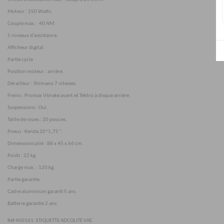
Moteur : 250 Watts.
Couple max. : 40 NM.
5 niveaux d’assistance.
Afficheur digital.
Partie cycle
Position moteur : arrière.
Dérailleur : Shimano 7 vitesses.
Freins : Promax V-brake avant et Tektro à disque arrière.
Suspensions : Oui.
Taille de roues : 20 pouces.
Pneus : Kenda 20*1,75’’.
Dimensions plié : 88 x 45 x 66 cm.
Poids : 22 kg.
Charge max. : 120 kg.
Partie garantie
Cadre aluminium garanti 5 ans.
Batterie garantie 2 ans.
Réf 400161
: ETIQUETTE ADCOLITE VAE