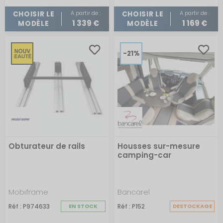
en matériaux
résistants
tels que le polyester,
A partir de :
A partir de :
CHOISIR LE
CHOISIR LE
garantissant leur
durabilité
.
1 339 €
1 169 €
MODÈLE
MODÈLE
Enfin, elles se déclinent en plusieurs coloris, vous
permettant de choisir selon vos préférences
esthétiques.
-21%
Cependant, il faut noter qu'une housse universelle peut
ne pas épouser parfaitement les formes spécifiques de
votre banquette ou de votre siège. Il faut donc bien
vérifier les dimensions avant l'achat.
Compatibilité de la housse : fiat ducato, challenger
ford, chausson, burstner, adria, pilote, hymer,
rapide...
Pour une protection sur mesure de vos sièges, la
compatibilité avec le modèle de votre véhicule est
nécessaire. De nombreuses housses sont conçues
Obturateur de rails
Housses sur-mesure
spécifiquement pour certains modèles de camping-car
et grandes marques de camping-car.
camping-car
Vérifiez bien la compatibilité de la housse avec votre
modèle de véhicule avant de choisir pour garantir un
ajustement optimal.
Mobiframe
Bancarel
Zoom sur les sièges de cabine de camping-
car
Réf : P974633
EN STOCK
Réf : P152
DESTOCKAGE
Les
sièges de cabine
de camping-car sont