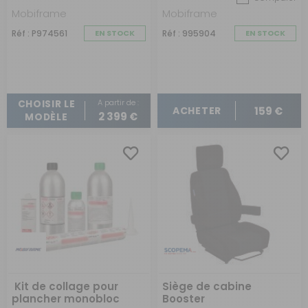
votre housse de siège. Par exemple, le polyester traité
Mobiframe
Mobiframe
anti-UV protège efficacement contre la décoloration et
maintient l'aspect neuf de vos sièges.
Réf : P974561
EN STOCK
Réf : 995904
EN STOCK
Le tissu éponge, particulièrement apprécié pendant la
saison estivale, absorbe la transpiration et procure une
sensation de fraîcheur.
A partir de :
CHOISIR LE
159 €
ACHETER
2 399 €
MODÈLE
Kit de collage pour
Siège de cabine
plancher monobloc
Booster