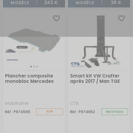
243 €
36 €
MODÈLE
MODÈLE
Plancher composite
Smart kit VW Crafter
monobloc Mercedes
après 2017 / Man TGE
Vito 2014 -
après 2018
Mobiframe
CTA
Réf : P974565
SUR
Réf : P974652
EN STOCK
COMMANDE