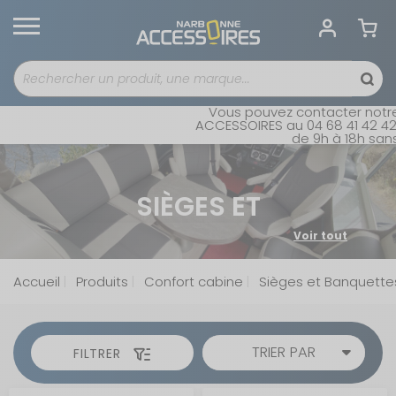
Vous pouvez contacter notre se
ACCESSOIRES au 04 68 41 42 42. Ou
de 9h à 18h sans int
SIÈGES ET
BANQUETTES
Voir tout
Offrez à votre camping-car un grand confort et une
meilleure protection avec notre sélection de
sièges et
Accueil
Produits
Confort cabine
Sièges et Banquette
housses sur mesure
et universelles. Que vous
possédiez un Fiat Ducato ou un Adria, vous trouverez la
housse adaptée à vos sièges. Profitez d'une gamme
diversifiée, allant des housses universelles aux modèles
TRIER PAR
FILTRER
spécifiques pour banquettes et sièges.
SIÈGES ET