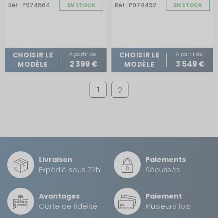
Réf : P974564
EN STOCK
Réf : P974492
EN STOCK
A partir de :
A partir de :
CHOISIR LE
CHOISIR LE
2 399 €
3 549 €
MODÈLE
MODÈLE
1
2
Livraison
Paiements
Expédié sous 72h
Sécurisés
Avantages
Paiement
Carte de fidélité
Plusieurs fois