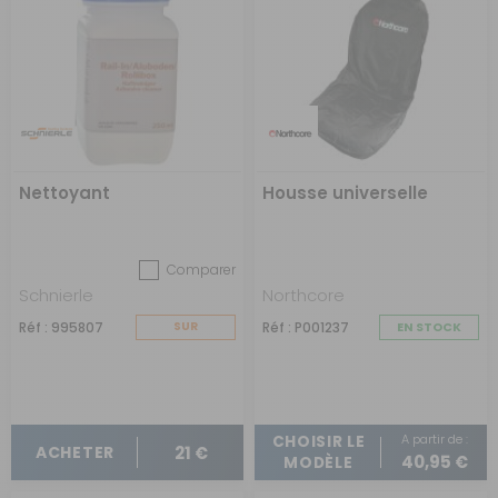
Nettoyant
Housse universelle
Comparer
Schnierle
Northcore
Réf : 995807
SUR
Réf : P001237
EN STOCK
COMMANDE
A partir de :
CHOISIR LE
21 €
ACHETER
40,95 €
MODÈLE