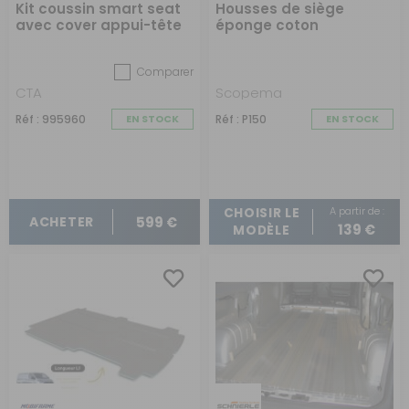
Kit coussin smart seat
Housses de siège
avec cover appui-tête
éponge coton
extensible
Comparer
CTA
Scopema
Réf : 995960
EN STOCK
Réf : P150
EN STOCK
A partir de :
CHOISIR LE
599 €
ACHETER
139 €
MODÈLE