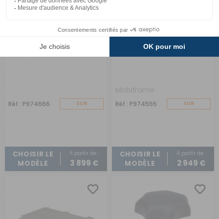
Banquette Neptune 3
Banquette fixe RAM03
Points
sans accoudoirs avec
ISOFIX
Mobiframe
Réf : P974666
SUR
Réf : P974555
SUR
COMMANDE
COMMANDE
A partir de :
A partir de :
CHOISIR LE
CHOISIR LE
3 899 €
2 949 €
MODÈLE
MODÈLE