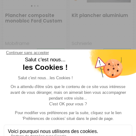
Plancher composite
Kit plancher aluminium
monobloc Ford Custom
Transit 2024 - / VW T7
Mobiframe
Schnierle
Réf : P974562
EN STOCK
Réf : P974665
EN STOCK
A partir de :
A partir de :
CHOISIR LE
CHOISIR LE
2 399 €
1 349 €
MODÈLE
MODÈLE