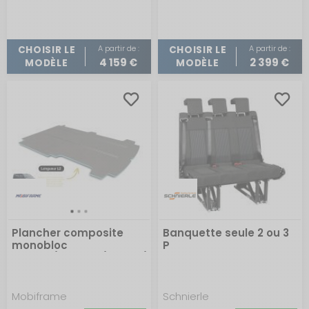
A partir de :
A partir de :
CHOISIR LE
CHOISIR LE
4 159 €
2 399 €
MODÈLE
MODÈLE
Plancher composite
Banquette seule 2 ou 3
monobloc
P
Expert3/Jumpy3/Scudo/Vivaro/Proace
Mobiframe
Schnierle