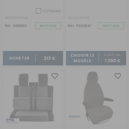
Comparer
Mobiframe
Scopema
Réf : 995850
EN STOCK
Réf : P000841
EN STOCK
A partir de :
CHOISIR LE
213 €
ACHETER
1 390 €
MODÈLE