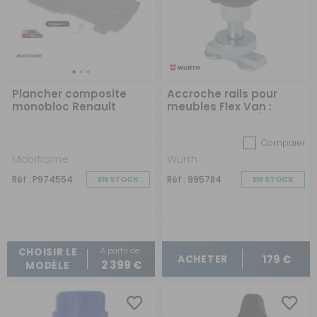
Plancher composite
Accroche rails pour
monobloc Renault
meubles Flex Van :
Trafic3
Bleue Mountain / Beach
Frigo / Darwin
Comparer
Mobiframe
Würth
Réf : P974554
EN STOCK
Réf : 995784
EN STOCK
A partir de :
CHOISIR LE
179 €
ACHETER
2 399 €
MODÈLE