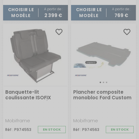
A partir de :
A partir de :
CHOISIR LE
CHOISIR LE
2 399 €
769 €
MODÈLE
MODÈLE
Banquette-lit
Plancher composite
coulissante ISOFIX
monobloc Ford Custom
revêtement noir/noir
Transit 2013 - 2023
Mobiframe
Mobiframe
Réf : P974553
EN STOCK
Réf : P974563
EN STOCK