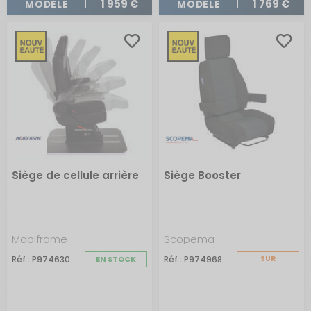
1 959 €
1 769 €
MODÈLE
MODÈLE
trajets.
Comment choisir une housse de siège auto
grand confort ?
Pour les véhicules de loisirs, le choix de la housse
dépend de plusieurs facteurs. La
compatibilité du
modèle
est primordiale, chaque marque ayant ses
propres spécificités. Il existe des housses universelles
qui conviennent à une majorité de véhicules. Les
housses sur mesure sont recommandées pour une
protection optimale. Les
matériaux
sont aussi à prendre
en compte : par exemple les housses éponge vont
absorber davantage. Pensez également aux
couleurs et
designs
pour assortir vos housses à l'intérieur de votre
véhicule.
Siège de cellule arrière
Siège Booster
Protection des sièges et de la banquette avec une
housse universelle
L'utilisation d'une
housse universelle
pour la banquette
ou le siège de votre véhicule de loisirs offre une
protection polyvalente
. Contrairement aux housses sur
Mobiframe
Scopema
mesure, elles peuvent être utilisées sur différents types
Réf : P974630
EN STOCK
Réf : P974968
SUR
de sièges et de véhicules.
COMMANDE
Elles sont généralement
faciles à installer
et à enlever,
ce qui facilite l'entretien.
De plus, les housses universelles sont souvent conçues