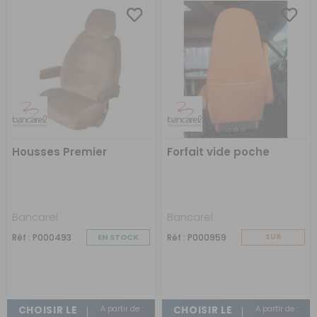
Housses Premier
Forfait vide poche
Bancarel
Bancarel
Réf : P000493
EN STOCK
Réf : P000959
SUR
COMMANDE
A partir de :
A partir de :
CHOISIR LE
CHOISIR LE