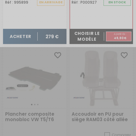
confortable votre siège.
Réf : 995899
EN ARRIVAGE
Réf : P000927
EN STOCK
Housse de siège universelle Northcore
La
housse de siège universelle de la marque Northcore
est une housse imperméable qui s'adapte à la majorité
des sièges de voitures et fourgons.
Questions fréquentes sur les sièges et
CHOISIR LE
A partir de :
279 €
ACHETER
housses pour véhicules de loisirs
49,90 €
MODÈLE
Nos conseillers vous aident à trouver le bon modèle de
housse pour sièges et banquettes.
Les housses de sièges pour camping-car sont-elles
universelles ?
Toutes les housses de siège ne sont pas universelles. Si
le modèle est universel, la housse convient à une
majorité de sièges de camping-car. Si elle n'est pas
universelle, vous devez choisir le modèle compatible
avec votre véhicule. Dans tous les cas, il est conseillé de
vérifier les dimensions de la housse avec celles de votre
siège.
Les housses de sièges pour camping-car sont-elles
confortables pour les longs trajets ?
Plancher composite
Accoudoir en PU pour
Oui, les housses de sièges améliorent grandement le
monobloc VW T5/T6
siège RAM03 côté allée
confort à bord et surtout pour les longs trajets.
Quel tissu pour une housse de siège ?
Le choix du tissu détermine la qualité et le confort de
Comparer