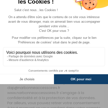
Aucun fichier choisi
Choisir un fichier
Les données recueillies par Narbonne Accessoires
sont utilisées pour les finalités et la durée prévues
dans la
politique de confidentialité
. Elles sont
destinées aux services de Narbonne Accessoires et
à ses prestataires pour l'exécution des contrats et
demandes.
Conformément à la loi 'Informatique et Libertés' du
6 Janvier 1978 et au Règlement (UE) 2016/679 sur la
protection des données personnelles, vous
disposez d'un droit d'accès, de modification, de
rectification, de limitation, de portabilité et de
suppression des données vous concernant.
Pour toute demande, adressez par email à
dap@narbonneaccessoires.fr
www.narbonneaccessoires.fr s'engage à la
confidentialité et à la protection de vos données.
Par ailleurs, vous pouvez retirer votre consentement
à tout moment en vous rendant dans votre compte