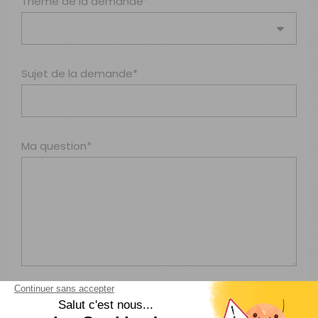
Thème de la demande*
Sujet de la demande*
Ma question*
Ajouter une pièce jointe (JPG, PNG, PDF, DOCX, 5MB
max.)