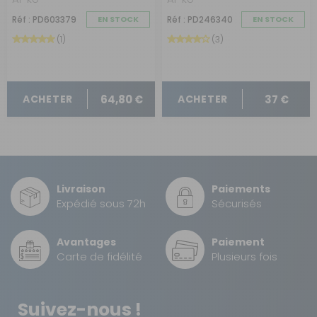
Réf : PD603379
EN STOCK
Réf : PD246340
EN STOCK
(1)
(3)
64,80 €
37 €
ACHETER
ACHETER
Livraison
Paiements
Expédié sous 72h
Sécurisés
Avantages
Paiement
Carte de fidélité
Plusieurs fois
Suivez-nous !