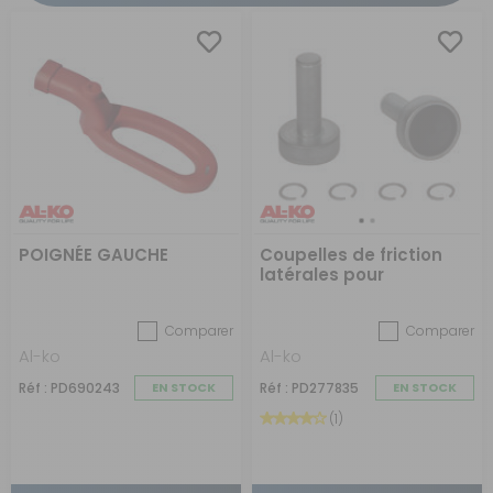
POIGNÉE GAUCHE
Coupelles de friction
latérales pour
stabilisateurs
Comparer
Comparer
Al-ko
Al-ko
Réf : PD690243
EN STOCK
Réf : PD277835
EN STOCK
(1)