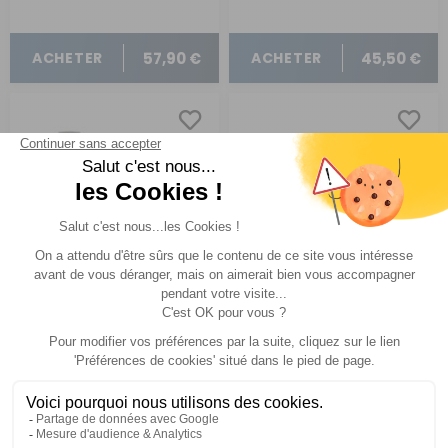
57,90 €
45,50 €
ACHETER
ACHETER
Coupelles de friction
Coupelle de friction
pour stabilisateurs AL-
pour stabilisateur
KO
Comparer
Comparer
Al-ko
Winterhoff
Réf : PD122757
EN STOCK
Réf : PD925181
EN STOCK