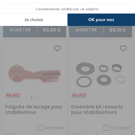
50,80 €
68,10 €
ACHETER
ACHETER
Poignée de levage pour
Ensemble kit ressorts
stabilisateur
pour stabilisateurs
Comparer
Comparer
Al-ko
Al-ko