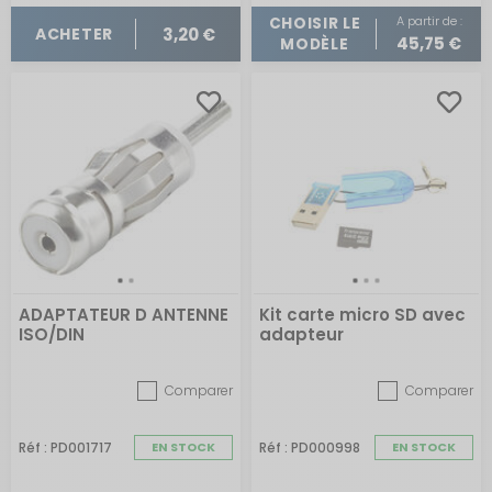
A partir de :
CHOISIR LE
3,20 €
ACHETER
45,75 €
MODÈLE
ADAPTATEUR D ANTENNE
Kit carte micro SD avec
ISO/DIN
adapteur
Comparer
Comparer
Réf : PD001717
EN STOCK
Réf : PD000998
EN STOCK