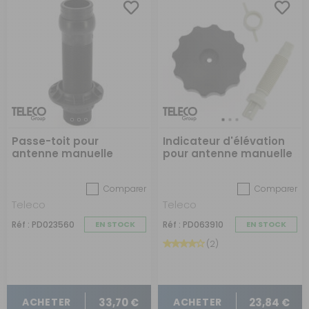
Passe-toit pour
Indicateur d'élévation
antenne manuelle
pour antenne manuelle
TELECO
Comparer
Comparer
Teleco
Teleco
Réf : PD023560
EN STOCK
Réf : PD063910
EN STOCK
(2)
33,70 €
23,84 €
ACHETER
ACHETER