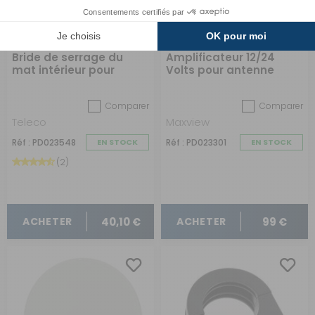
Bride de serrage du
Amplificateur 12/24
mat intérieur pour
Volts pour antenne
antenne manuelle
Comparer
Comparer
Teleco
Maxview
Réf : PD023548
EN STOCK
Réf : PD023301
EN STOCK
(2)
40,10 €
99 €
ACHETER
ACHETER