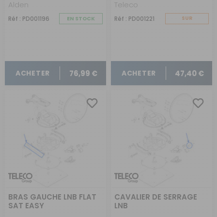
Alden
Teleco
Réf : PD001196
EN STOCK
Réf : PD001221
SUR
COMMANDE
76,99 €
47,40 €
ACHETER
ACHETER
BRAS GAUCHE LNB FLAT
CAVALIER DE SERRAGE
SAT EASY
LNB