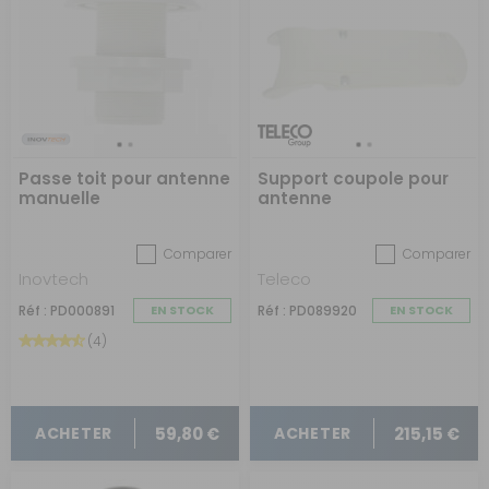
Passe toit pour antenne
Support coupole pour
manuelle
antenne
Comparer
Comparer
Inovtech
Teleco
Réf : PD000891
EN STOCK
Réf : PD089920
EN STOCK
(4)
59,80 €
215,15 €
ACHETER
ACHETER