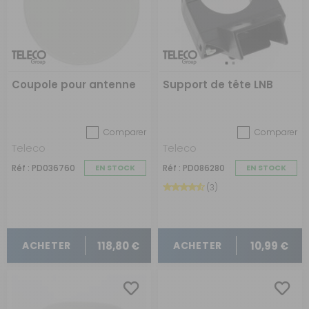
Coupole pour antenne
Support de tête LNB
Comparer
Comparer
Teleco
Teleco
Réf : PD036760
EN STOCK
Réf : PD086280
EN STOCK
(3)
118,80 €
10,99 €
ACHETER
ACHETER