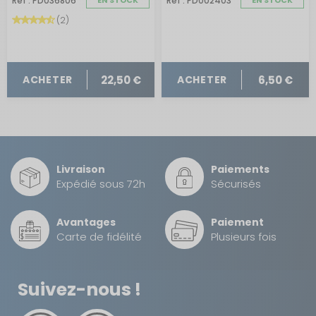
Réf : PD036806
EN STOCK
Réf : PD002403
EN STOCK
(2)
22,50 €
6,50 €
ACHETER
ACHETER
Livraison
Paiements
Expédié sous 72h
Sécurisés
Avantages
Paiement
Carte de fidélité
Plusieurs fois
Suivez-nous !