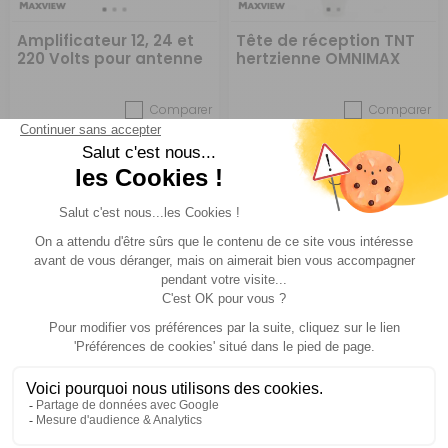
Amplificateur 12, 24 et
Tête de réception TNT
220 Volts pour antenne
hertzienne OMNIMAX
TNT hertzienne
OMNIMAX
Comparer
Comparer
Maxview
Maxview
Réf : PD023300
DESTOCKAGE
Réf : PD023302
EN STOCK
182,40 €
70,90 €
ACHETER
ACHETER
152 €