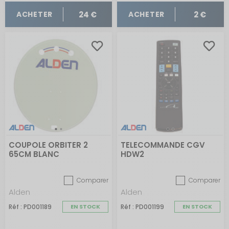
24 €
2 €
ACHETER
ACHETER
COUPOLE ORBITER 2
TELECOMMANDE CGV
65CM BLANC
HDW2
Comparer
Comparer
Alden
Alden
Réf : PD001189
EN STOCK
Réf : PD001199
EN STOCK