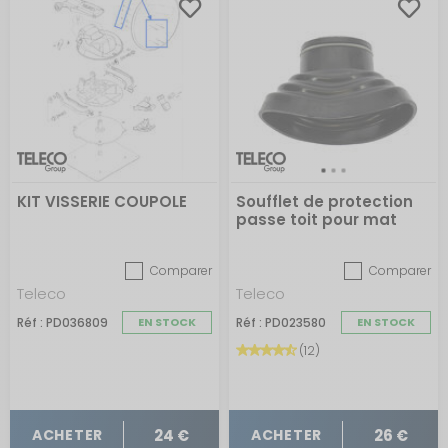
KIT VISSERIE COUPOLE
Soufflet de protection
passe toit pour mat
d'antenne hertzienne
Comparer
Comparer
Teleco
Teleco
Réf : PD036809
EN STOCK
Réf : PD023580
EN STOCK
(12)
24 €
26 €
ACHETER
ACHETER