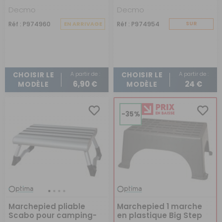
Est-il nécessaire d'avoir un marchepied ?
Decmo
Decmo
Non, il n'est pas nécessaire d'avoir un marchepied.
Réf : P974960
Néanmoins, avoir un marchepied rend plus confortable
EN ARRIVAGE
Réf : P974954
SUR
l'accès au véhicule.
COMMANDE
A partir de :
A partir de :
CHOISIR LE
CHOISIR LE
6,90 €
24 €
MODÈLE
MODÈLE
-35%
Marchepied pliable
Marchepied 1 marche
Scabo pour camping-
en plastique Big Step