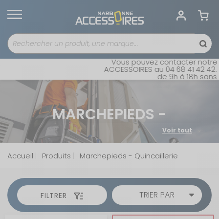
Vous pouvez contacter notre ser
ACCESSOIRES au 04 68 41 42 42. Ouv
de 9h à 18h sans inte
MARCHEPIEDS -
QUINCAILLERIE
Voir tout
L'aménagement d'un camping-car ou d'une caravane
nécessite une attention particulière. Il s'agit non
Accueil
Produits
Marchepieds - Quincaillerie
seulement de confort, mais aussi de sécurité. La
quincaillerie
est très importante. Que vous cherchiez à
réparer, à améliorer ou à personnaliser votre espace de
vie en voyage, la quincaillerie adéquate est la clé de la
TRIER PAR
FILTRER
réussite.
MARCHEPIED -