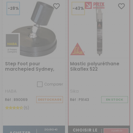
-28%
-43%
Step Foot pour
Mastic polyuréthane
marchepied Sydney,
Sikaflex 522
Sintra et Estoril
Comparer
HABA
Sika
Réf : 890069
DESTOCKAGE
Réf : P9143
EN STOCK
(5)
20,80 €
CHOISIR LE
A partir de :