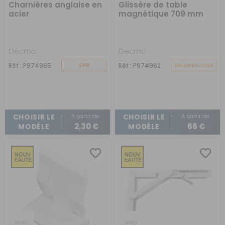
Charnières anglaise en
Glissère de table
acier
magnétique 709 mm
Decmo
Decmo
Réf : P974965
SUR
Réf : P974962
EN ARRIVAGE
COMMANDE
A partir de :
A partir de :
CHOISIR LE
CHOISIR LE
2,30 €
66 €
MODÈLE
MODÈLE