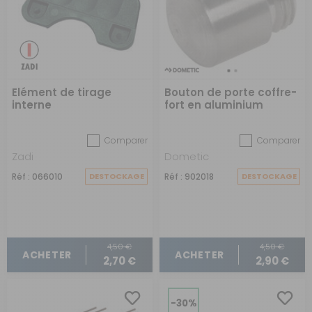
Elément de tirage
Bouton de porte coffre-
interne
fort en aluminium
Comparer
Comparer
Zadi
Dometic
Réf : 066010
DESTOCKAGE
Réf : 902018
DESTOCKAGE
4,50 €
4,50 €
ACHETER
ACHETER
2,70 €
2,90 €
-30%