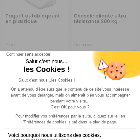
Taquet autobloqaunt
Console pliante ultra
en plastique
résistante 200 kg
Decmo
Decmo
Réf : P974958
SUR
Réf : P974963
SUR
COMMANDE
COMMANDE
A partir de :
A partir de :
CHOISIR LE
CHOISIR LE
2,50 €
16 €
MODÈLE
MODÈLE