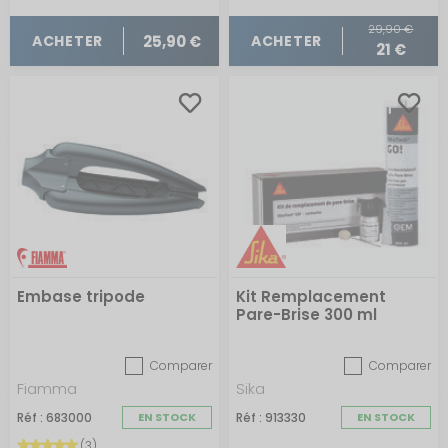
29,90 €
25,90 €
ACHETER
ACHETER
21 €
Embase tripode
Kit Remplacement
Pare-Brise 300 ml
SikaTack Go
Comparer
Comparer
Fiamma
Sika
Réf : 683000
EN STOCK
Réf : 913330
EN STOCK
(3)