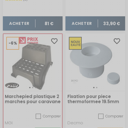
81 €
33,90 €
ACHETER
ACHETER
-6%
Marchepied plastique 2
Fixation pour piece
marches pour caravane
thermoformee 19.5mm
blanc
Comparer
Comparer
MGI
Decmo