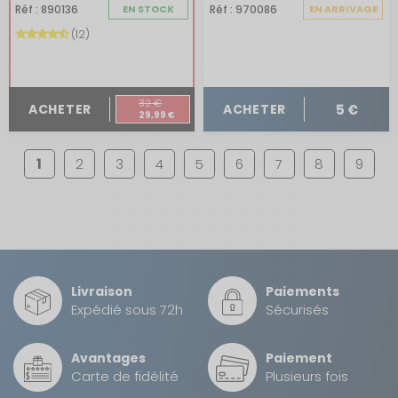
Réf : 890136
EN STOCK
Réf : 970086
EN ARRIVAGE
(12)
32 €
5 €
ACHETER
ACHETER
29,99 €
1
2
3
4
5
6
7
8
9
Livraison
Paiements
Expédié sous 72h
Sécurisés
Avantages
Paiement
Carte de fidélité
Plusieurs fois