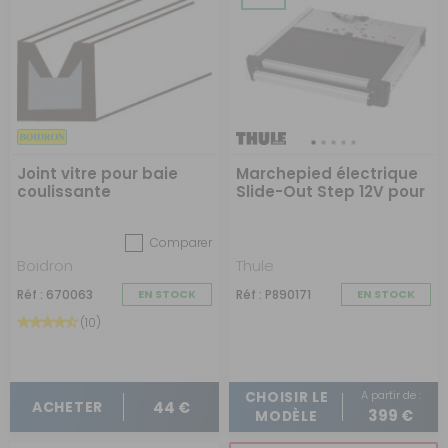
Joint vitre pour baie
Marchepied électrique
coulissante
Slide-Out Step 12V pour
camping car
Comparer
Boidron
Thule
Réf : 670063
EN STOCK
Réf : P890171
EN STOCK
(10)
A partir de :
CHOISIR LE
44 €
ACHETER
399 €
MODÈLE