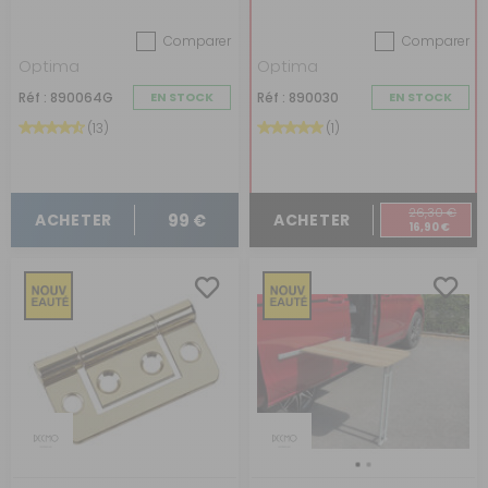
car
Comparer
Comparer
Optima
Optima
Réf : 890064G
EN STOCK
Réf : 890030
EN STOCK
(13)
(1)
26,30 €
99 €
ACHETER
ACHETER
16,90 €