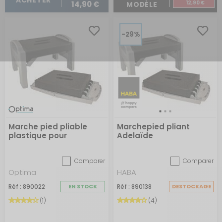
ACHETER
12,90 €
14,90 €
MODÈLE
-29%
Marche pied pliable
Marchepied pliant
plastique pour
Adelaïde
camping-car
Comparer
Comparer
Optima
HABA
Réf : 890022
EN STOCK
Réf : 890138
DESTOCKAGE
(1)
(4)