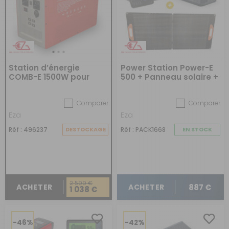
Station d’énergie
Power Station Power-E
COMB-E 1500W pour
500 + Panneau solaire +
camping-car
Glacière
Comparer
Comparer
Eza
Eza
Réf : 496237
DESTOCKAGE
Réf : PACK1668
EN STOCK
2 599 €
887 €
ACHETER
ACHETER
1 038 €
-46%
-42%