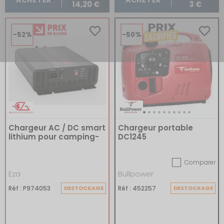
ACHETER
ACHETER
14,20 €
3 €
-52%
-50%
Chargeur AC / DC smart
Chargeur portable
lithium pour camping-
DC1245
car
Comparer
Eza
Bullpower
Réf : P974053
DESTOCKAGE
Réf : 452257
DESTOCKAGE