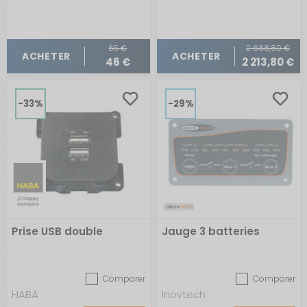
65 €
2 688,80 €
ACHETER
ACHETER
46 €
2 213,80 €
-33%
-29%
Prise USB double
Jauge 3 batteries
Comparer
Comparer
HABA
Inovtech