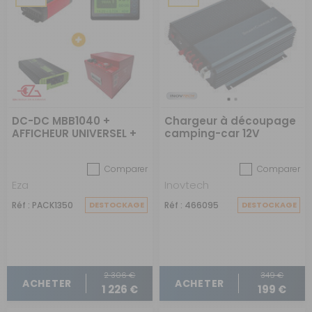
DC-DC MBB1040 +
Chargeur à découpage
AFFICHEUR UNIVERSEL +
camping-car 12V
CONVERTISSEUR PSIN 12V
automatique 25 Amp
2000W + BAT COMPACT
Comparer
Comparer
ENERg-E 100
Eza
Inovtech
Réf : PACK1350
DESTOCKAGE
Réf : 466095
DESTOCKAGE
2 306 €
349 €
ACHETER
ACHETER
1 226 €
199 €