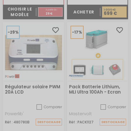
CHOISIR LE
1 399 €
A partir de :
ACHETER
699 €
29 €
MODÈLE
-29%
-17%
Régulateur solaire PWM
Pack Batterie Lithium,
20A LCD
MLI Ultra 100Ah - Ecran
de contrôle - Chargeur
- Coupe batterie 2500A
Comparer
Comparer
Powerlib'
Mastervolt
Réf : 480780B
DESTOCKAGE
Réf : PACK1127
DESTOCKAGE