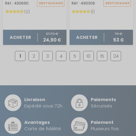
Réf : 430690
DESTOCKAGE
Réf : 490306
DESTOCKAGE
(2)
(1)
37,70 €
75 €
ACHETER
ACHETER
24,90 €
53 €
1
2
3
4
5
10
15
24
Livraison
Paiements
Expédié sous 72h
Sécurisés
Avantages
Paiement
Carte de fidélité
Plusieurs fois