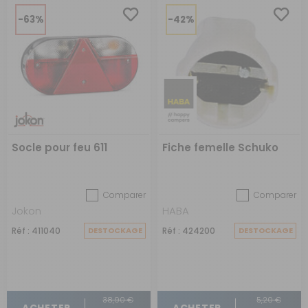
-63%
-42%
Socle pour feu 611
Fiche femelle Schuko
Comparer
Comparer
Jokon
HABA
Réf : 411040
DESTOCKAGE
Réf : 424200
DESTOCKAGE
38,90 €
5,20 €