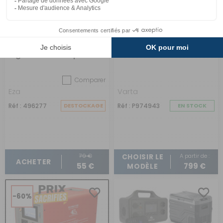
Adaptateur Allume-
Batterie lithium LI-ION
cigare 12V - 5A spécial
Comb-E 600
Comparer
Eza
Varta
Réf : 496277
DESTOCKAGE
Réf : P974943
EN STOCK
79 €
A partir de :
CHOISIR LE
ACHETER
55 €
799 €
MODÈLE
-60%