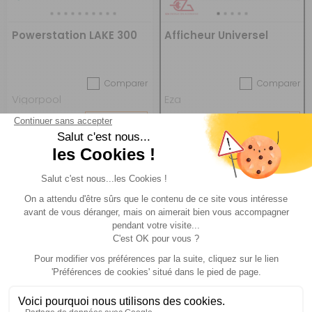
Powerstation LAKE 300
Afficheur Universel
Comparer
Comparer
Vigorpool
Eza
Réf : 496340
DESTOCKAGE
Réf : 496230
DESTOCKAGE
349 €
179 €
ACHETER
ACHETER
79 €
279 €
-30%