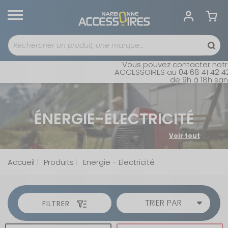
Vous pouvez contacter notre se
ACCESSOIRES au 04 68 41 42 42. O
de 9h à 18h sans in
ÉNERGIE-ÉLECTRICITÉ
Partir en camping-car requiert une source d'énergie
Voir tout
fiable et durable. Pour cela, une gamme variée de
batteries et d'accessoires en énergie
est disponible.
Que vous ayez un fourgon aménagé ou une caravane, il
Accueil
Produits
Energie - Electricité
existe une solution pour répondre à vos besoins
d'autonomie. Retrouvez des grandes marques comme
Dometic, Alden, Eza, Innovtech, Powerlib, Votronic,
Vigorpool etc.
TRIER PAR
FILTRER
ENERGIE ET