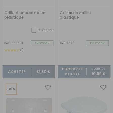
Grille à encastrer en
Grilles en saillie
plastique
plastique
Comparer
Réf : 009041
EN STOCK
Réf : P097
EN STOCK
(1)
A partir de :
CHOISIR LE
12,30 €
ACHETER
10,99 €
MODÈLE
-16%