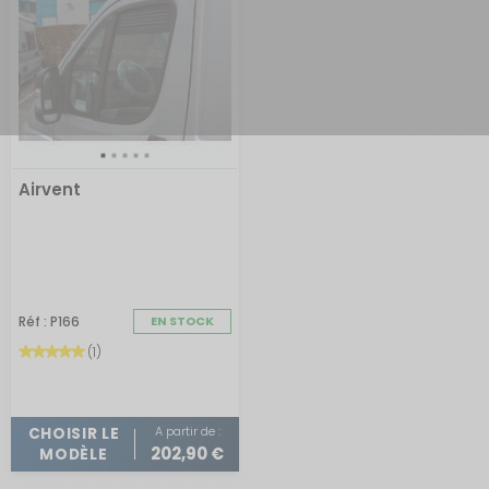
Airvent
Réf : P166
EN STOCK
(1)
A partir de :
CHOISIR LE
202,90 €
MODÈLE