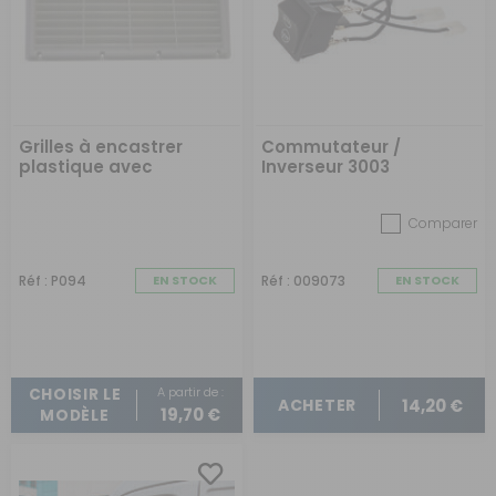
Grilles à encastrer
Commutateur /
plastique avec
Inverseur 3003
moustiquaire
Comparer
Réf : P094
EN STOCK
Réf : 009073
EN STOCK
A partir de :
CHOISIR LE
14,20 €
ACHETER
19,70 €
MODÈLE