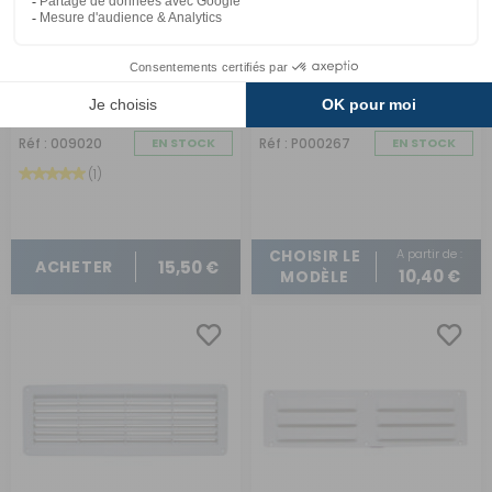
Grille latérale plastique
L'
installation d'un aérateur de toit
Grille d'aération en
sur votre fourgon ou
camping-car est une opération technique qui requiert
en saillie
aluminium laqué blanc
de la précision. C'est pourquoi, il est recommandé de
faire appel à un de nos professionnels en atelier dans le
magasin Narbonne Accessoires le plus proche de chez
Comparer
vous.
Les aérateurs de toit sont-ils étanches ?
Réf : 009020
EN STOCK
Réf : P000267
EN STOCK
Oui, les aérateurs de toit en position fermée sont
étanches afin d'empêcher une infiltration d'eau. Si vous
(1)
avez peur d'oublier de fermer l'aérateur, alors vous devez
davantage opter pour un modèle avec détecteur de
pluie et fermeture automatique.
A partir de :
CHOISIR LE
15,50 €
ACHETER
10,40 €
MODÈLE