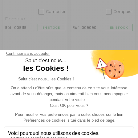
L'
aérateur permanent de la marque Chantal
est un
aérateur de toit avec ventilation permanente pour un air
Comparer
Comparer
sain à l'intérieur de votre véhicule.
Dometic
Maxxfan Dôme Plus Maxxair
Réf : 009119
EN STOCK
Réf : 009090
EN STOCK
Le
Maxxfan Dôme Plus de la marque Maxxair
est un
aérateur de toit qui permet d'éviter l'humidité à l'intérieur
du véhicule. Il facilite l'aération dans la cuisine ou la salle
de bain par exemple.
Grille à encastrer en plastique
La
grille d'aération
sert, comme son nom l'indique, à
129 €
130 €
ACHETER
ACHETER
aérer l'intérieur de votre véhicule en laissant circuler l'air
librement.
Aérateur solaire extracteur Optima
L'
aérateur solaire extracteur de la marque Optima
est un
aérateur qui fonctionne automatiquement avec la
lumière du jour.
Questions fréquentes sur les aérateurs de
toit pour camping-car, fourgon et caravane
Découvrez les questions les plus fréquemment posées
sur les aérateurs de toit. Nos conseillers répondent avec
précision à chacune de vos interrogations.
Comment réaliser l'installation et le montage d'un
aérateur de toit ?