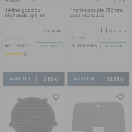
Tétine gaz pour
Thermocouple 350mm
réchauds, grill et
pour réchauds
barbecues
Comparer
Comparer
Cadac
Cramer
Réf : PD514233
EN STOCK
Réf : PD925466
EN STOCK
(1)
5,95 €
55,90 €
ACHETER
ACHETER