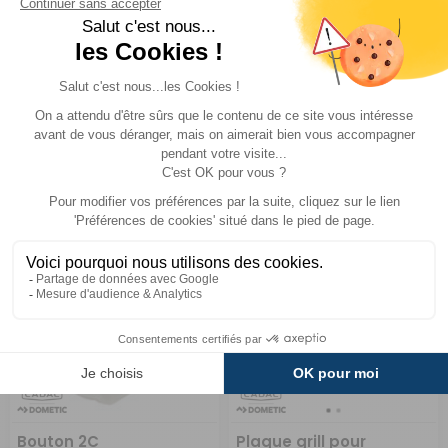
Cadac
Cadac
Réf : PD6540-
SUR
Réf : PD001005
SUR
COMMANDE
COMMANDE
SP056
8 €
ACHETER
11 €
ACHETER
Bouton 2C
Plaque grill pour