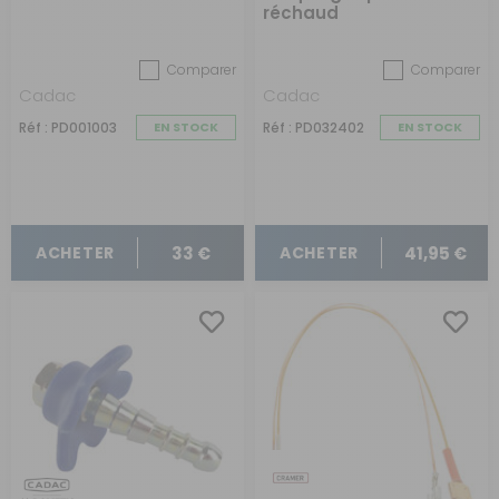
réchaud
Comparer
Comparer
Cadac
Cadac
Réf : PD001003
EN STOCK
Réf : PD032402
EN STOCK
33 €
41,95 €
ACHETER
ACHETER