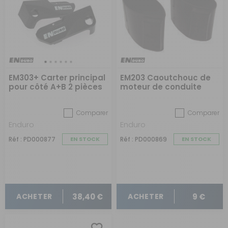
EM303+ Carter principal
EM203 Caoutchouc de
pour côté A+B 2 pièces
moteur de conduite
Comparer
Comparer
Enduro
Enduro
Réf : PD000877
EN STOCK
Réf : PD000869
EN STOCK
38,40 €
9 €
ACHETER
ACHETER