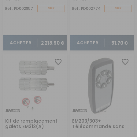
Réf : PD002857
SUR
Réf : PD002774
SUR
COMMANDE
COMMANDE
2 218,90 €
51,70 €
ACHETER
ACHETER
Kit de remplacement
EM203/303+
galets EM313(A)
Télécommande sans
lanière