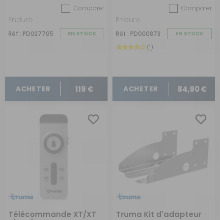
Comparer
Comparer
Enduro
Enduro
Réf : PD027705
EN STOCK
Réf : PD000873
EN STOCK
(1)
119 €
84,90 €
ACHETER
ACHETER
Télécommande XT/XT
Truma Kit d'adapteur