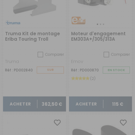
Truma Kit de montage
Moteur d'engagement
Eriba Touring Troll
EM303A+/305/313A
Comparer
Comparer
Truma
Emov
Réf : PD002840
SUR
Réf : PD000870
EN STOCK
COMMANDE
(2)
362,50 €
115 €
ACHETER
ACHETER