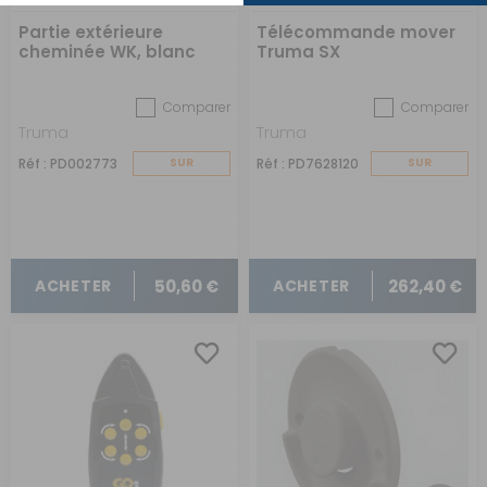
Partie extérieure
Télécommande mover
cheminée WK, blanc
Truma SX
crème
Comparer
Comparer
Truma
Truma
Réf : PD002773
SUR
Réf : PD7628120
SUR
COMMANDE
COMMANDE
50,60 €
262,40 €
ACHETER
ACHETER