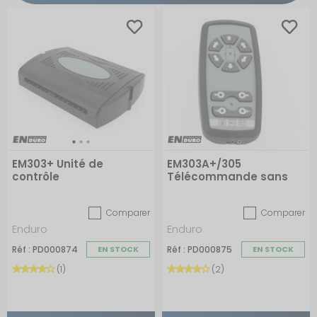
EM303+ Unité de
EM303A+/305
contrôle
Télécommande sans
lanière
Comparer
Comparer
Enduro
Enduro
Réf : PD000874
EN STOCK
Réf : PD000875
EN STOCK
(1)
(2)