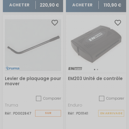
220,90 €
110,90 €
ACHETER
ACHETER
Levier de plaquage pour
EM203 Unité de contrôle
mover
Comparer
Comparer
Truma
Enduro
Réf : PD002847
SUR
Réf : PD11141
EN ARRIVAGE
COMMANDE