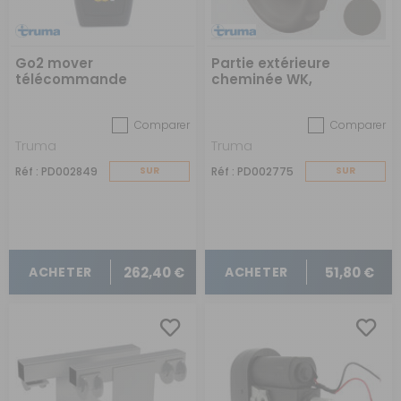
Go2 mover
Partie extérieure
télécommande
cheminée WK,
anthracite
Comparer
Comparer
Truma
Truma
Réf : PD002849
SUR
Réf : PD002775
SUR
COMMANDE
COMMANDE
262,40 €
51,80 €
ACHETER
ACHETER