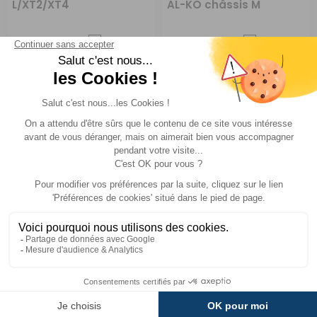
L/XT2/XT4
AL-KO châssis M
Comparer
Comparer
Truma
Truma
Réf : PD002880
EN STOCK
Réf : PD002846
EN STOCK
293 €
134,90 €
ACHETER
ACHETER