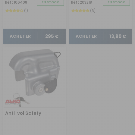
Choisir le meilleur stabilisateur pour votre
Réf : 106408
EN STOCK
Réf : 203218
EN STOCK
caravane
(1)
(6)
Pour choisir le stabilisateur qui répond à vos besoins,
plusieurs critères sont à prendre en compte. Tout
d'abord, vous devez choisir le
type de stabilisateur
le
plus adapté à la
taille
de votre caravane ou remorque.
Ensuite, c'est le
poids
de la caravane qui joue un rôle. Le
295 €
13,90 €
ACHETER
ACHETER
stabilisateur doit pouvoir supporter ce poids.
Evidemment le stabilisateur choisi doit être
compatible
avec votre caravane, au niveau du système d'attelage
de votre voiture et du châssis de la caravane. Certains
stabilisateurs peuvent nécessiter des adaptateurs ou
des modifications pour s'adapter correctement. Enfin, si
vous avez prévu de voyager sur des routes sinueuses, il
est conseillé d'investir dans un stabilisateur de haute
qualité qui peut gérer ces
conditions
.
Où acheter un stabilisateur de qualité pour
caravane ?
Narbonne Accessoires vous met à disposition les
meilleurs
stabilisateurs de qualité pour caravanes et
remorques
de toute taille. Nos experts ont pris le temps
Anti-vol Safety
de tester nos produits pour vous garantir la meilleure
expérience et vous assurer le plus grand confort sur la
route.
La sélection de stabilisateurs pour caravane