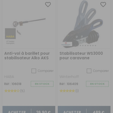
CAMPING-CAR,
CARAVANES ET
REMORQUES
Partir en voyage avec une caravane requiert une
préparation minutieuse. Pour garantir un trajet sans
souci, l'utilisation d'un stabilisateur de caravane est
essentielle. Cet accessoire, souvent monté avec une
caravane ou une remorque, assure une conduite stable
en atténuant les mouvements de tangage.
Anti-vol à barillet pour
Stabilisateur WS3000
stabilisateur Alko AKS
pour caravane
1300
Découvrez une large gamme de
bâches
et
housses
pour camping-car
et caravane. Conçues pour épouser
Comparer
Comparer
la forme de votre véhicule, elles offrent une protection
HABA
optimale contre les intempéries, les fientes d'oiseaux et
Winterhoff
les dépôts.
Réf : 106018
EN STOCK
Réf : 106409
EN STOCK
Présentation des stabilisateurs de caravane
et camping-car
(5)
(1)
Les
stabilisateurs de caravane
sont des accessoires
conçus pour minimiser les mouvements indésirables
de votre caravane lors de la conduite. Cela comprend le
tangage (mouvement avant et arrière) et le roulis
26,90 €
489 €
ACHETER
ACHETER