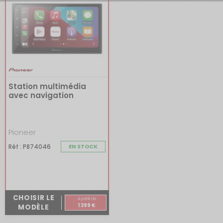
Station multimédia
avec navigation
intégrée pour fourgon
Pioneer
Réf : P874046
EN STOCK
CHOISIR LE
A partir de :
1 399 €
MODÈLE