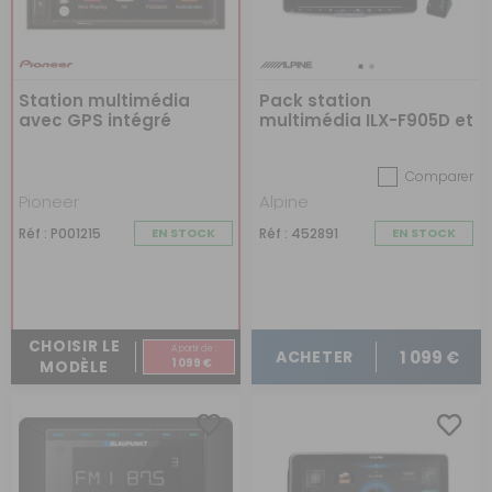
Station multimédia
Pack station
avec GPS intégré
multimédia ILX-F905D et
caméra de recul
Comparer
Pioneer
Alpine
Réf : P001215
EN STOCK
Réf : 452891
EN STOCK
CHOISIR LE
A partir de :
1 099 €
ACHETER
1 099 €
MODÈLE