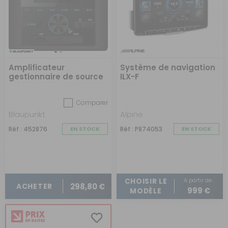
Amplificateur
Système de navigation
gestionnaire de source
ILX-F
audio multimedia
Comparer
Blaupunkt
Alpine
Réf : 452876
EN STOCK
Réf : P874053
EN STOCK
A partir de :
CHOISIR LE
298,80 €
ACHETER
999 €
MODÈLE