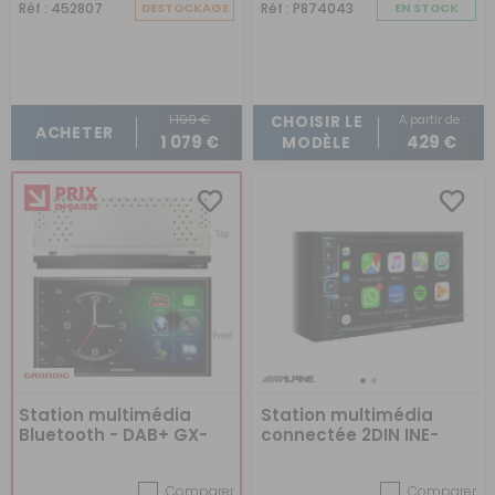
Réf : 452807
DESTOCKAGE
Réf : P874043
EN STOCK
Polyvalence
: Ces appareils concentrent de
nombreuses fonctionnalités en un seul système. Ils
combinent généralement un autoradio, un système de
navigation GPS, une caméra de recul et peuvent même
vous permettre d'écouter de la musique.
1 199 €
A partir de :
Optimisation de l'espace
: Un seul appareil remplit
CHOISIR LE
ACHETER
plusieurs fonctions, libérant ainsi de l'espace sur votre
1 079 €
429 €
MODÈLE
tableau de bord. Vous n'aurez plus besoin de différents
gadgets pour chaque fonction.
Connectivité
: Les stations multimédias modernes sont
souvent compatibles avec Android Auto et Apple
CarPlay, ce qui vous permet d'accéder à vos
applications préférées directement depuis l'écran de
votre station.
Amélioration de l'expérience de voyage
: Que vous
prévoyiez un long ou un court séjour, la présence d'une
station multimédia peut rendre votre voyage plus
agréable. Profitez de votre musique préférée ou d'un livre
audio pendant votre voyage.
Station multimédia
Station multimédia
Sécurité
: Les stations multimédias équipées de caméra
Bluetooth - DAB+ GX-
connectée 2DIN INE-
de recul et de GPS spécifiques pour camping-car
3820
W611DC avec GPS
peuvent améliorer la sécurité de votre voyage. Le GPS
intégré
évite les routes inadaptées à la taille de votre véhicule et
Comparer
Comparer
la caméra de recul facilite les manœuvres de