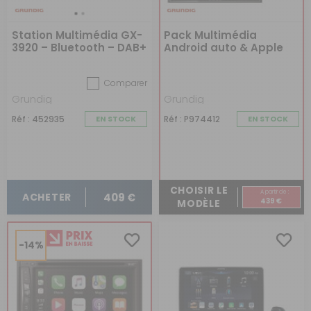
Station Multimédia GX-
Pack Multimédia
3920 – Bluetooth – DAB+
Android auto & Apple
– 2DIN
Car Play + Caméra de
recul IDCAM120FRCA
Comparer
Grundig
Grundig
Réf : 452935
EN STOCK
Réf : P974412
EN STOCK
CHOISIR LE
A partir de :
409 €
ACHETER
439 €
MODÈLE
-14%