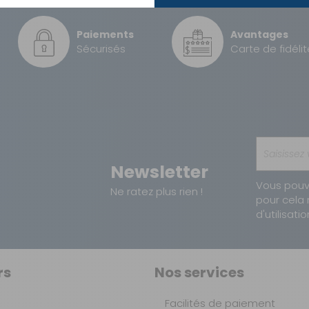
2,99 €
4003718040913
Paiements
Avantages
5,90 €
Sécurisés
Carte de fidélit
8 €
Newsletter
Vous pouv
Ne ratez plus rien !
pour cela 
d'utilisatio
rs
Nos services
Facilités de paiement