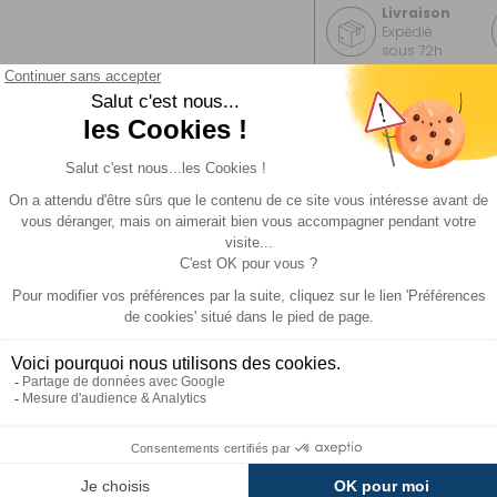
Livraison
Expédié
sous 72h
Description
Avis des client(e)s
n et retour
GRATUIT
0,45 kg