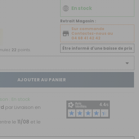
CRÉER UN COMPTE
En stock
ou
Retrait Magasin :
Sur commande
SUIVI DE COMMANDE INVITÉ
Contactez-nous au
04 68 41 42 42
Être informé d'une baisse de prix
umulez
22
points.
AJOUTER AU PANIER
ison : En stock
rd
par Livraison en
entre le
11/08
et le