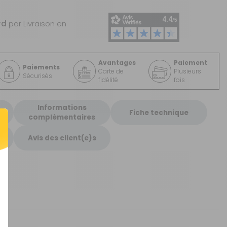
rd
par Livraison en
Avantages
Paiement
Paiements
Carte de
Plusieurs
Sécurisés
fidélité
fois
Informations
Fiche technique
complémentaires
Avis des client(e)s