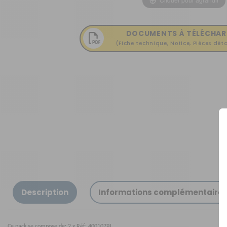
OUVERTURE - RIDEAUX -
MOUSTIQUAIRES
ISOLATION - PROTECTION
DOCUMENTS À TÉLÉCHAR
(Fiche technique, Notice, Pièces déta
SÉCURITÉ
CONFORT CABINE
RANGEMENT
MARCHEPIEDS - QUINCAILLERIE
GUIDES - SPORT - JEUX - ANIMAUX
Description
Informations complémentaire
Ce pack se compose de: 2 x Réf: 400107BI