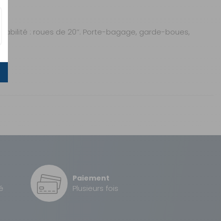
tabilité : roues de 20’’. Porte-bagage, garde-boues,
Sous 3 heures pour un produit disponible
2 à 3 jours ouvrés
Paiement
é
Plusieurs fois