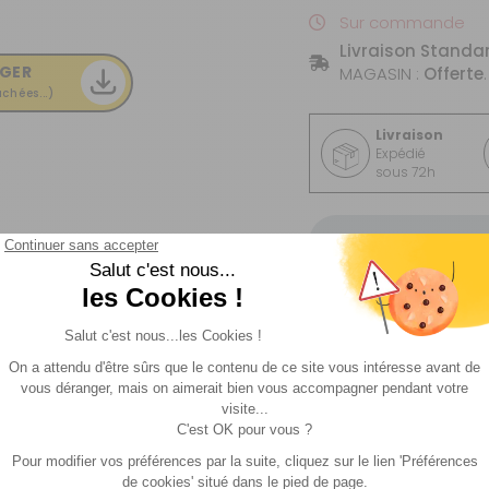
Sur commande
Livraison Standa
GER
MAGASIN :
Offerte
.
chées...)
Livraison
Expédié
sous 72h
Description
Livraison et retour
s
Fiche technique
Livraison et retour