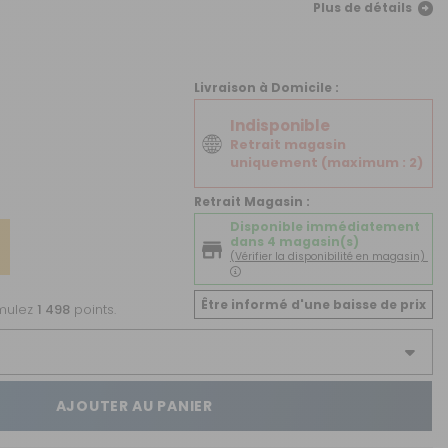
CRÉER UN COMPTE
Plus de détails
ou
Livraison à Domicile :
SUIVI DE COMMANDE INVITÉ
Indisponible
Retrait magasin
uniquement (maximum : 2)
Retrait Magasin :
Disponible immédiatement
dans 4 magasin(s)
(Vérifier la disponibilité en magasin)
Être informé d'une baisse de prix
umulez
1 498
points.
AJOUTER AU PANIER