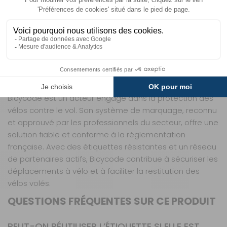
participez activement à la réduction des vols et à la
protection des cyclistes. Le marquage Bicycode est un
outil dissuasif puissant, qui complique la revente des
vélos volés et facilite leur identification par les forces de
l’ordre. Un petit geste qui peut faire une grande
différence, que vous soyez un utilisateur occasionnel ou
un passionné de cyclotourisme.
Bicycode est un acteur engagé dans la protection des
vélos contre le vol. Son système de marquage, reconnu
et approuvé par les professionnels du secteur, offre une
solution fiable et conforme à la réglementation
française. Avec des étiquettes résistantes et un réseau
de partenaires actifs, Bicycode contribue à sécuriser les
déplacements à vélo et à faciliter la restitution des
vélos volés.
QUESTIONS FRÉQUENTES SUR CE PRODUIT
PEUT-ON RÉUTILISER L’ÉTIQUETTE SI ELLE EST