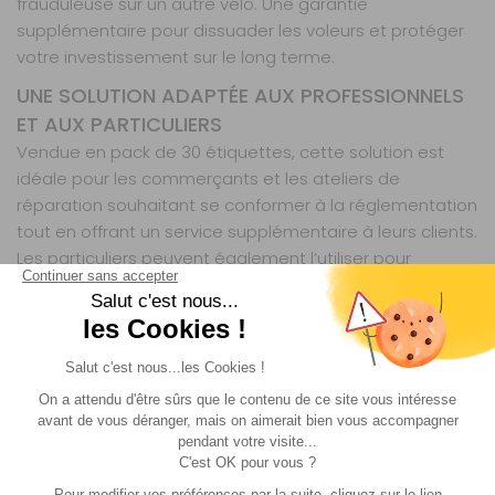
frauduleuse sur un autre vélo. Une garantie
supplémentaire pour dissuader les voleurs et protéger
votre investissement sur le long terme.
UNE SOLUTION ADAPTÉE AUX PROFESSIONNELS
ET AUX PARTICULIERS
Vendue en pack de 30 étiquettes, cette solution est
idéale pour les commerçants et les ateliers de
réparation souhaitant se conformer à la réglementation
tout en offrant un service supplémentaire à leurs clients.
Les particuliers peuvent également l’utiliser pour
sécuriser leur vélo, qu’il soit neuf ou d’occasion. Le
système Bicycode, reconnu pour son efficacité, est déjà
adopté par de nombreux acteurs du secteur, ce qui en
fait une référence en matière de protection contre le
vol.
UN GESTE SIMPLE POUR CONTRIBUER À LA LUTTE
CONTRE LE VOL DE VÉLOS
En apposant cette étiquette sur votre vélo, vous