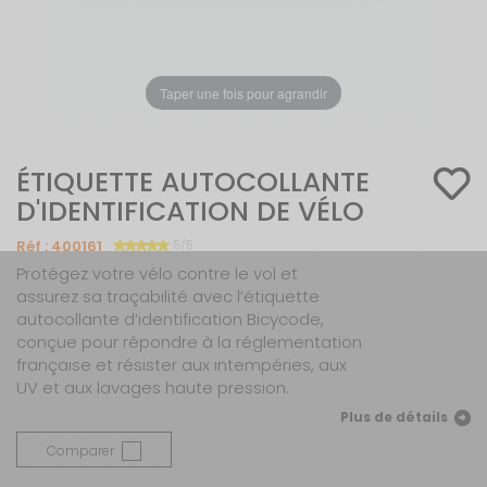
Taper une fois pour agrandir
ÉTIQUETTE AUTOCOLLANTE
D'IDENTIFICATION DE VÉLO
Réf :
400161
5/5
Protégez votre vélo contre le vol et
assurez sa traçabilité avec l’étiquette
autocollante d’identification Bicycode,
conçue pour répondre à la réglementation
française et résister aux intempéries, aux
UV et aux lavages haute pression.
Plus de détails
Comparer