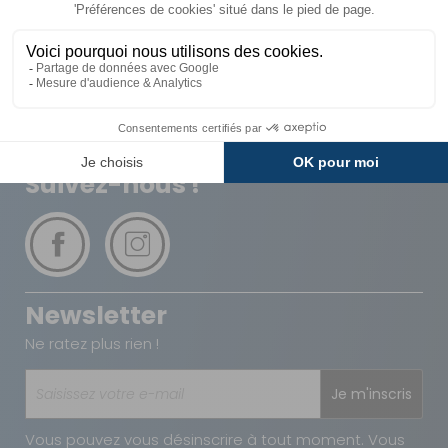
Livraison
Paiements
Expédié sous 72h
Sécurisés
Avantages
Paiement
Carte de fidélité
Plusieurs fois
Suivez-nous !
Newsletter
Ne ratez plus rien !
Je m'inscris
Vous pouvez vous désinscrire à tout moment. Vous