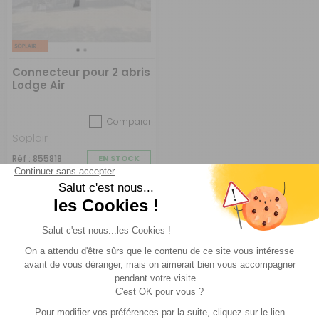
Connecteur pour 2 abris
Lodge Air
Comparer
Soplair
Réf : 855818
EN STOCK
79 €
ACHETER