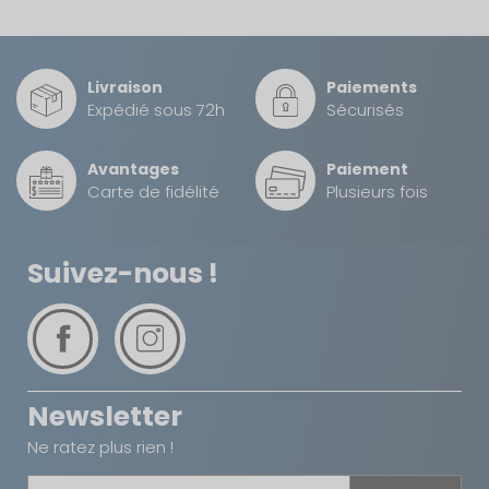
assorties (rouge, bleu, vert), idéales pour
distinguer rapidement les équipements sécurisés
lors des montages/démontages.
Livraison
Paiements
Expédié sous 72h
Sécurisés
Avec leur garantie limitée à vie, ces antivols Master
Lock™ accompagnent vos voyages sur le long
terme, que vous soyez en itinérance estivale ou en
Avantages
Paiement
Carte de fidélité
Plusieurs fois
hivernage prolongé, sans craindre l’usure
prématurée des matériaux ou des mécanismes.
Suivez-nous !
Newsletter
Ne ratez plus rien !