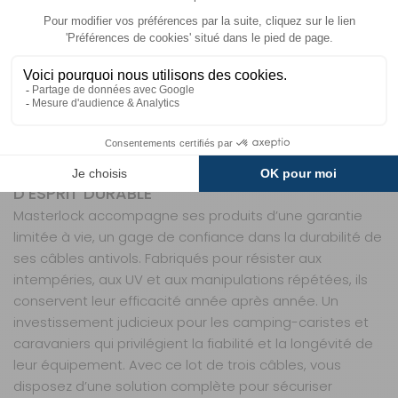
s’emmêlent. Que vous stationniez sur un parking public,
en pleine montagne ou sur un terrain de camping, vous
aurez toujours la certitude que vos biens sont protégés.
Leur niveau de sécurité 4, validé par des tests rigoureux,
vous assure une protection optimale contre les
tentatives de vol, même dans des environnements
exposés.
UNE GARANTIE À VIE POUR UNE TRANQUILLITÉ
D’ESPRIT DURABLE
Masterlock accompagne ses produits d’une garantie
limitée à vie, un gage de confiance dans la durabilité de
ses câbles antivols. Fabriqués pour résister aux
intempéries, aux UV et aux manipulations répétées, ils
conservent leur efficacité année après année. Un
investissement judicieux pour les camping-caristes et
caravaniers qui privilégient la fiabilité et la longévité de
leur équipement. Avec ce lot de trois câbles, vous
disposez d’une solution complète pour sécuriser