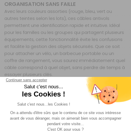
ORGANISATION SANS FAILLE
Avec leurs couleurs assorties (rouge, bleu, vert ou
autres teintes selon les lots), ces câbles antivols
permettent une identification rapide et intuitive. Idéal
pour les familles ou les groupes qui partagent plusieurs
équipements, cette fonctionnalité évite les confusions
et facilite la gestion des objets sécurisés. Que ce soit
pour attacher un vélo, un barbecue portable ou un
coffre de rangement, vous saurez immédiatement quel
câble correspond à quel objet, sans perdre de temps à
essayer plusieurs clés.
UNE SOLUTION POLYVALENTE POUR TOUTES LES
SITUATIONS
Conçus pour s’adapter à une multitude d’usages, ces
câbles antivols sont tout aussi utiles en camping qu’en
voyage itinérant. Leur format compact et leur système
auto-enroulant permettent de les ranger facilement
dans un coffre ou un sac de rangement, sans qu’ils ne