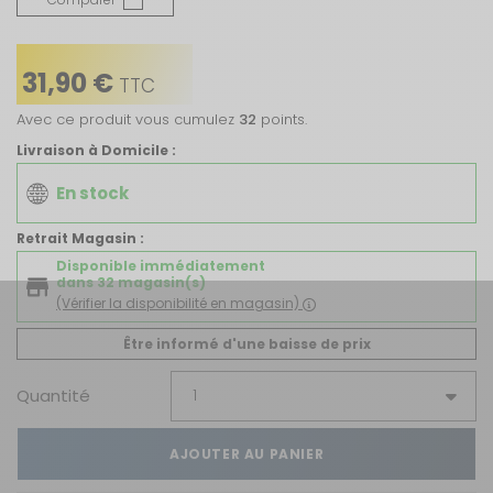
31,90 €
TTC
Avec ce produit vous cumulez
32
points.
Livraison à Domicile :
En stock
Retrait Magasin :
Disponible immédiatement
dans 32 magasin(s)
(Vérifier la disponibilité en magasin)
Être informé d'une baisse de prix
Quantité
AJOUTER AU PANIER