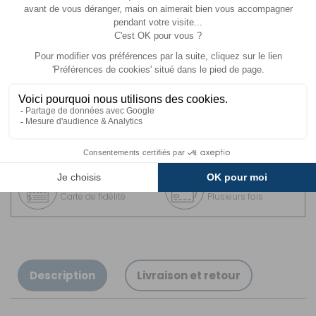
Livraison Standard
par Livraison en MAGASIN :
Offerte
.
Livraison
Paiements
Expédié sous 72h
Sécurisés
Avantages
Paiement
Carte de fidélité
Plusieurs fois
Description
Livraison et retour