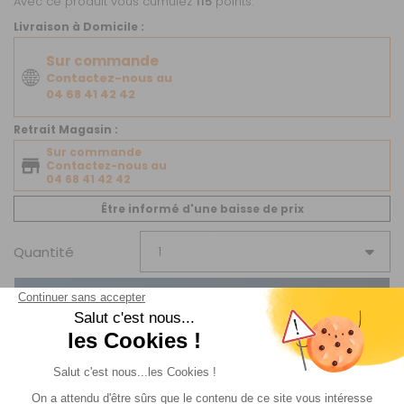
Avec ce produit vous cumulez
115
points.
Livraison à Domicile :
Sur commande
Contactez-nous au
04 68 41 42 42
Retrait Magasin :
Sur commande
Contactez-nous au
04 68 41 42 42
Être informé d'une baisse de prix
Quantité
AJOUTER AU PANIER
JE VEUX ÊTRE ALERTÉ(E)
Sur commande : Contactez-nous au 04 68 41 42 42