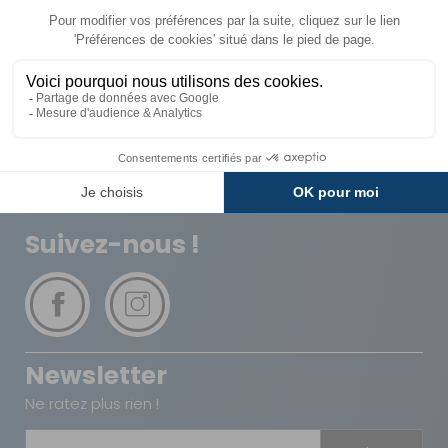
Livraison
Paiements
Expédié sous 72h
Sécurisés
Avantages
Paiement
Carte de fidélité
Plusieurs fois
Suivez-nous !
Newsletter
Ne ratez plus rien !