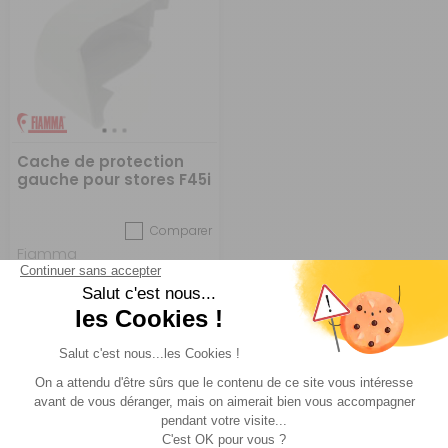
Cache de protection
gauche pour stores F45i
Comparer
Fiamma
Réf : PD235301
EN STOCK
(4)
28,90 €
ACHETER