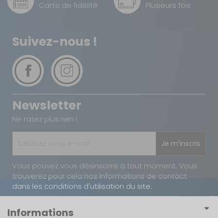
Carte de fidélité
Plusieurs fois
Utilisation :
Moyens et longs séjours
Suivez-nous !
Sac de rangement :
Oui
Sardines :
Oui
Occultation des
Volets intérieurs
Newsletter
fenêtres :
occultants
Ne ratez plus rien !
EAN :
4260556144313
Je m'inscris
Vous pouvez vous désinscrire à tout moment. Vous
trouverez pour cela nos informations de contact
dans les conditions d'utilisation du site.
Informations