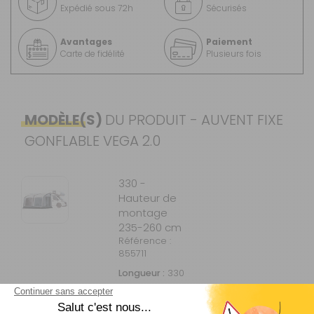
Expédié sous 72h
Sécurisés
Avantages
Paiement
Carte de fidélité
Plusieurs fois
MODÈLE(S)
DU PRODUIT - AUVENT FIXE
GONFLABLE VEGA 2.0
330 -
Hauteur de
montage
235-260 cm
Référence :
855711
Longueur :
330
cm
Hauteur de