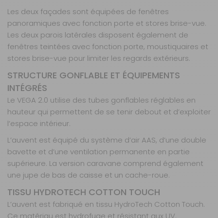
Hauteur de
montage :
260
Les deux façades sont équipées de fenêtres
- 285 cm
panoramiques avec fonction porte et stores brise-vue.
Les deux parois latérales disposent également de
Prix :
1 399 €
TTC
fenêtres teintées avec fonction porte, moustiquaires et
Disponibilité :
Livraison à Domicile
DISPONIBLE EN LIVRAISON : EN STOCK
stores brise-vue pour limiter les regards extérieurs.
Retrait Magasin
STRUCTURE GONFLABLE ET ÉQUIPEMENTS
Sur commande
Contactez-nous au
INTÉGRÉS
04 68 41 42 42
Le VEGA 2.0 utilise des tubes gonflables réglables en
AJOUTER AU PANIER
hauteur qui permettent de se tenir debout et d’exploiter
l’espace intérieur.
L’auvent est équipé du système d’air AAS, d’une double
375 -
bavette et d’une ventilation permanente en partie
Hauteur de
montage
supérieure. La version caravane comprend également
235-255 cm
une jupe de bas de caisse et un cache-roue.
Référence :
TISSU HYDROTECH COTTON TOUCH
855713
L’auvent est fabriqué en tissu HydroTech Cotton Touch.
Longueur :
375
cm
Ce matériau est hydrofuge et résistant aux UV.