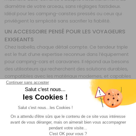
diamètre de votre arceau, sans réglages fastidieux.
Idéal pour les camping-caristes pressés ou ceux qui
privilégient la simplicité sans sacrifier la fiabilité.
UN ACCESSOIRE PENSÉ POUR LES VOYAGEURS
EXIGEANTS
Chez Isabella, chaque détail compte. Ce tendeur triple
est le fruit d’une expertise reconnue dans l’équipement
pour camping-cars et caravanes. Il répond aux besoins
des utilisateurs qui recherchent des solutions durables,
compatibles avec les matériaux modernes, et capables
de résister aux conditions les plus exigeantes. Un choix
judicieux pour ceux qui ne transigent pas avec la qualité,
que ce soit pour un week-end ou un tour d’Europe.
Isabella, marque danoise fondée en 1957, est une
référence incontournable pour les auvents et
accessoires dédiés aux camping-cars et caravanes.
Réputée pour son innovation et sa robustesse, la