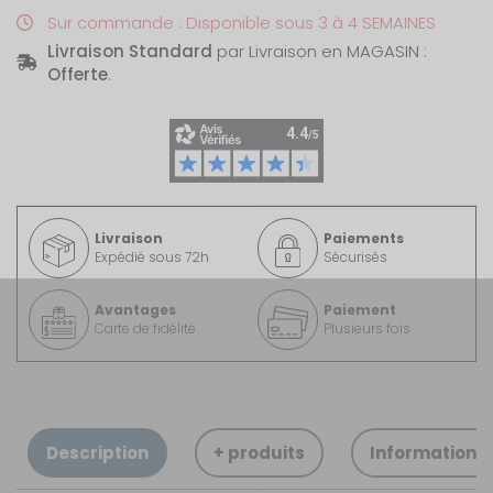
Sur commande : Disponible sous 3 à 4 SEMAINES
Livraison Standard
par Livraison en MAGASIN :
Offerte
.
Livraison
Paiements
Expédié sous 72h
Sécurisés
Avantages
Paiement
Carte de fidélité
Plusieurs fois
Description
+ produits
Informations