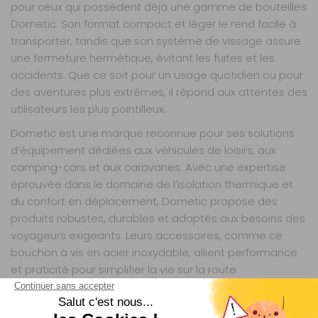
pour ceux qui possèdent déjà une gamme de bouteilles
Dometic. Son format compact et léger le rend facile à
transporter, tandis que son système de vissage assure
une fermeture hermétique, évitant les fuites et les
accidents. Que ce soit pour un usage quotidien ou pour
des aventures plus extrêmes, il répond aux attentes des
utilisateurs les plus pointilleux.
Dometic est une marque reconnue pour ses solutions
d’équipement dédiées aux véhicules de loisirs, aux
camping-cars et aux caravanes. Avec une expertise
éprouvée dans le domaine de l’isolation thermique et
du confort en déplacement, Dometic propose des
produits robustes, durables et adaptés aux besoins des
voyageurs exigeants. Leurs accessoires, comme ce
bouchon à vis en acier inoxydable, allient performance
et praticité pour simplifier la vie sur la route.
QUESTIONS FRÉQUENTES SUR CE PRODUIT