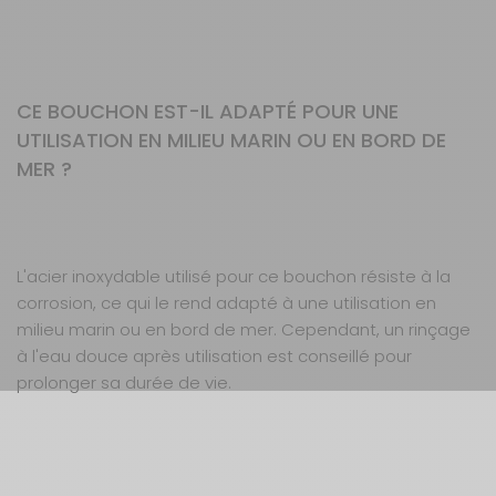
CE BOUCHON EST-IL ADAPTÉ POUR UNE
UTILISATION EN MILIEU MARIN OU EN BORD DE
MER ?
L'acier inoxydable utilisé pour ce bouchon résiste à la
corrosion, ce qui le rend adapté à une utilisation en
milieu marin ou en bord de mer. Cependant, un rinçage
à l'eau douce après utilisation est conseillé pour
prolonger sa durée de vie.