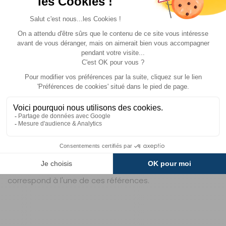
QUELLES SONT LES DIMENSIONS EXACTES DU
FILETAGE POUR VÉRIFIER LA COMPATIBILITÉ
AVEC D'AUTRES BOUTEILLES ?
Ce bouchon à vis est conçu spécifiquement pour les
bouteilles Dometic des séries THRM 50, 90, 120 et 192. Le
diamètre du filetage est standardisé pour ces modèles,
soit environ 70 mm. Pour une compatibilité optimale, il
est recommandé de vérifier que votre bouteille
correspond à l'une de ces références.