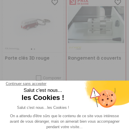
Porte clés 3D rouge
Rangement à couverts
Comparer
VW Collection
Purvario by DÖRR
Réf : 872796
EN STOCK
Réf : P001439
EN STOCK
CHOISIR LE
A partir de :
15,95 €
ACHETER
6,70 €
MODÈLE