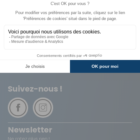
Livraison
Paiements
Expédié sous 72h
Sécurisés
Avantages
Paiement
Carte de fidélité
Plusieurs fois
Suivez-nous !
Newsletter
Ne ratez plus rien !