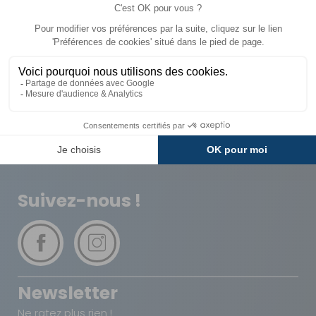
Livraison
Paiements
Expédié sous 72h
Sécurisés
Avantages
Paiement
Carte de fidélité
Plusieurs fois
Suivez-nous !
Newsletter
Ne ratez plus rien !