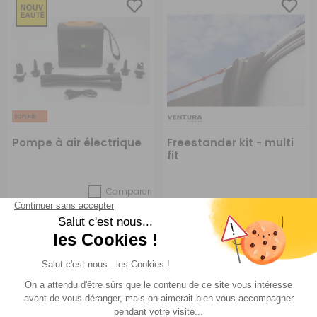
Pompe à air électrique
Freestander kit - multi
fit
Comparer
Soplair
Ventura
Réf : 856000
EN ARRIVAGE
Réf : P000835
SUR
COMMANDE
A partir de :
CHOISIR LE
89 €
ACHETER
43 €
MODÈLE