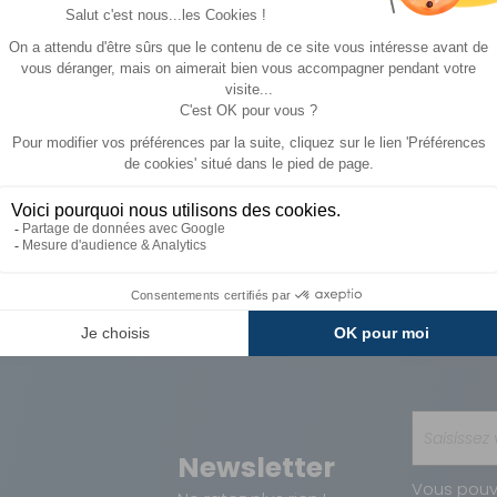
A partir de :
CHOISIR LE
47 €
29 €
MODÈLE
Paiements
Avantages
Sécurisés
Carte de fidélit
Newsletter
Vous pouv