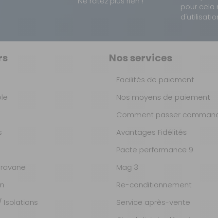
Ne ratez plus rien !
pour cela 
d'utilisatio
rs
Nos services
Facilités de paiement
ble
Nos moyens de paiement
Comment passer command
s
Avantages Fidélités
Pacte performance 9
ravane
Mag 3
on
Re-conditionnement
 Isolations
Service après-vente