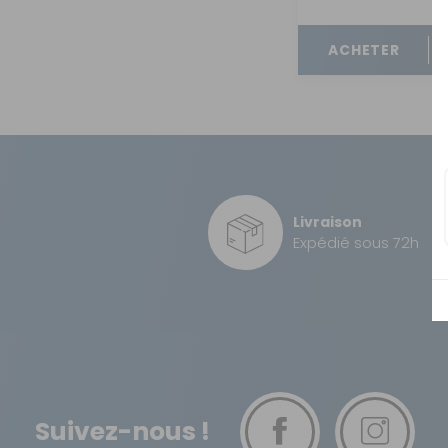
OUVERTURE - RIDEAUX -
MOUSTIQUAIRES
ACHETER
ISOLATION - PROTECTION
SÉCURITÉ
CONFORT CABINE
RANGEMENT
MARCHEPIEDS - QUINCAILLERIE
Livraison
Expédié sous 72h
GUIDES - SPORT - JEUX - ANIMAUX
Suivez-nous !