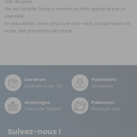
cas de pluie.
Elle est simple, facile à monter et très apprécié par la
clientèle.
En tissu Airtex, avec structure anti-vent, en aluminium et
acier, elle prend peu de place.
Caractéristiques
Nos modes de livraison
Compatibilité :
Livraison en MAGASIN
Tentes de toit
GRATUIT
Colombus
Livraison
Paiements
Poids net :
DPD à domicile
4 kg
Expédié sous 72h
Sécurisés
7,90 €
EAN :
3700628282204
Avantages
Paiement
TNT Express
Carte de fidélité
Plusieurs fois
12 €
Retour simple sous 14 jours :
Suivez-nous !