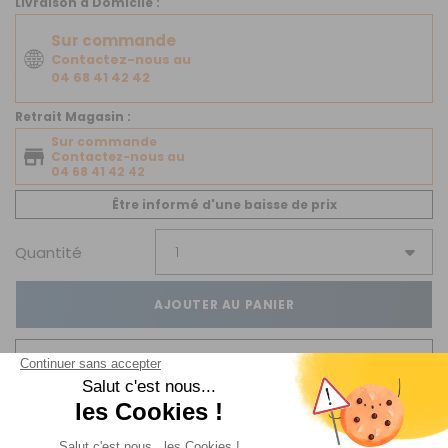
Livraison à Domicile :
Sur commande
Contactez-nous au
04 68 41 42 42
Retrait Magasin :
Sur commande
Contactez-nous au
04 68 41 42 42
Être informé d'une baisse de prix
Quantité
AJOUTER AU PANIER
JE VEUX ÊTRE ALERTÉ(E)
Sur commande : Contactez-nous au 04 68 41 42 42
Livraison Standard
par Livraison en MAGASIN :