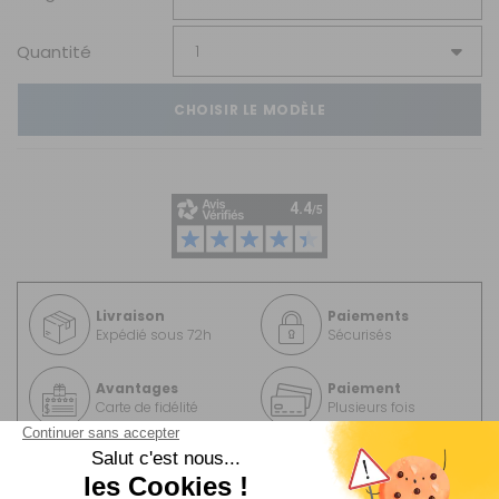
Quantité
CHOISIR LE MODÈLE
Livraison
Paiements
Expédié sous 72h
Sécurisés
Avantages
Paiement
Carte de fidélité
Plusieurs fois