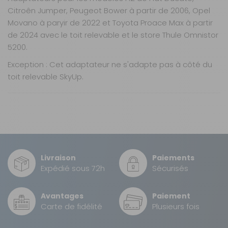
730387
Citroên Jumper, Peugeot Bower à partir de 2006, Opel
Long. :
3,75 m
Movano à paryir de 2022 et Toyota Proace Max à partir
de 2024 avec le toit relevable et le store Thule Omnistor
Prix :
365 €
TTC
5200.
Disponibilité :
Livraison à Domicile
DISPONIBLE EN LIVRAISON : EN STOCK
Exception : Cet adaptateur ne s'adapte pas à côté du
Retrait Magasin
toit relevable SkyUp.
DISPONIBLE IMMÉDIATEMENT
DANS 2 MAGASIN(S)
Pour stores Thule Omnistor 5200. Adaptateur en pleine
Nos modes de livraison
AJOUTER AU PANIER
longueur.
Livraison en MAGASIN
GRATUIT
Sous 3 heures pour un produit disponible
4,00 m
Référence :
Livraison
Paiements
730388
Transporteur gros volume
Expédié sous 72h
Sécurisés
Long. :
4 m
12 €
2 à 3 jours ouvrés
Prix :
365 €
TTC
Avantages
Paiement
Retour simple sous 14 jours :
Disponibilité :
Livraison à Domicile
Carte de fidélité
Plusieurs fois
DISPONIBLE EN LIVRAISON : EN STOCK
Retrait Magasin