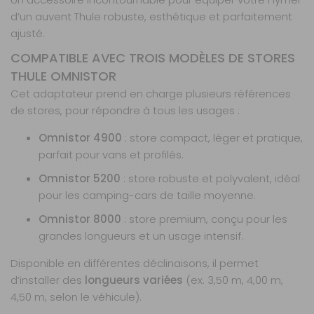
d’un auvent Thule robuste, esthétique et parfaitement
Longueur
ajusté.
4,00 m
COMPATIBLE AVEC TROIS MODÈLES DE STORES
Référence :
730277
THULE OMNISTOR
Longueur :
4 m
Cet adaptateur prend en charge plusieurs références
de stores, pour répondre à tous les usages :
Prix :
290 €
TTC
Disponibilité :
Livraison à Domicile
Omnistor 4900
: store compact, léger et pratique,
DISPONIBLE EN LIVRAISON : EN STOCK
parfait pour vans et profilés.
Retrait Magasin
Sur commande
Omnistor 5200
: store robuste et polyvalent, idéal
Contactez-nous au
pour les camping-cars de taille moyenne.
04 68 41 42 42
Omnistor 8000
: store premium, conçu pour les
AJOUTER AU PANIER
grandes longueurs et un usage intensif.
Disponible en différentes déclinaisons, il permet
Longueur
d’installer des
longueurs variées
(ex. 3,50 m, 4,00 m,
4,50 m
Référence :
4,50 m, selon le véhicule).
730278