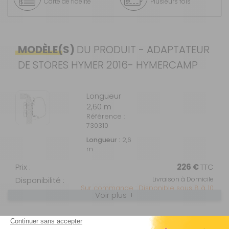
Carte de fidélité
Plusieurs fois
MODÈLE(S)
DU PRODUIT - ADAPTATEUR
DE STORES HYMER 2016- HYMERCAMP
Longueur
2,60 m
Référence :
730310
Longueur :
2,6
m
Prix :
226 €
TTC
Disponibilité :
Livraison à Domicile
Sur commande : Disponible sous 8 à 10
Voir plus +
SEMAINES
Retrait Magasin
Sur commande
Contactez-nous au