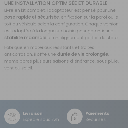
UNE INSTALLATION OPTIMISÉE ET DURABLE
Longueur :
4,5
Livré en kit complet, l’adaptateur est pensé pour une
m
pose rapide et sécurisée
, en fixation sur la paroi ou le
Prix :
356 €
TTC
toit du véhicule selon la configuration. Chaque version
Disponibilité :
Livraison à Domicile
est adaptée à la longueur choisie pour garantir une
DISPONIBLE EN LIVRAISON : EN STOCK
stabilité maximale
et un alignement parfait du store.
Retrait Magasin
Sur commande
Fabriqué en matériaux résistants et traités
Contactez-nous au
anticorrosion, il offre une
durée de vie prolongée
,
04 68 41 42 42
même après plusieurs saisons d’itinérance, sous pluie,
AJOUTER AU PANIER
vent ou soleil.
Nos modes de livraison
Compatibilité véhicules :
Compatible Omnistor 4900 / 5200 / 8000
Hymer & Hymercamp (à
Longueur
partir de 2016)
Versions adaptées aux longueurs de stores
5,00 m
Référence :
Compatibilité stores :
Fixation robuste et fiable
Thule Omnistor 4900 / 5200
Livraison en MAGASIN
730279
GRATUIT
/ 8000
Intégration discrète et esthétique
Sous 3 heures pour un produit disponible
Longueur :
5 m
Longueurs compatibles :
Résistant aux intempéries et vibrations
Versions disponibles
Livraison
Paiements
(3,50 m, 4,00 m, 4,50 m et plus)
Kit complet, prêt à poser
Prix :
Transporteur gros volume
356 €
TTC
Expédié sous 72h
Sécurisés
Position de montage :
Paroi ou toit selon
10 €
2 à 3 jours ouvrés
Disponibilité :
Livraison à Domicile