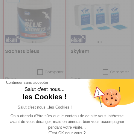
Sachets bleus
Skykem
Comparer
Comparer
Elsan
Elsan
Réf : 029005
EN STOCK
Réf : 500600
EN STOCK
(1)
19,90 €
49,60 €
ACHETER
ACHETER
13,95 €