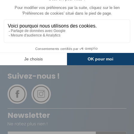
Livraison
Paiements
Expédié sous 72h
Sécurisés
Avantages
Paiement
Carte de fidélité
Plusieurs fois
Suivez-nous !
Newsletter
Ne ratez plus rien !