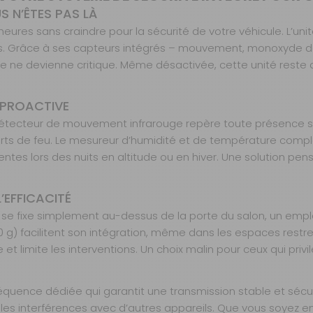
 N’ÊTES PAS LÀ
eures sans craindre pour la sécurité de votre véhicule. L’
iels. Grâce à ses capteurs intégrés – mouvement, monoxyde d
 ne devienne critique. Même désactivée, cette unité reste a
 PROACTIVE
Le détecteur de mouvement infrarouge repère toute présence
arts de feu. Le mesureur d’humidité et de température complè
entes lors des nuits en altitude ou en hiver. Une solution pe
’EFFICACITÉ
ité se fixe simplement au-dessus de la porte du salon, un e
g) facilitent son intégration, même dans les espaces restrei
limite les interventions. Un choix malin pour ceux qui privilégi
réquence dédiée qui garantit une transmission stable et séc
ant les interférences avec d’autres appareils. Que vous soy