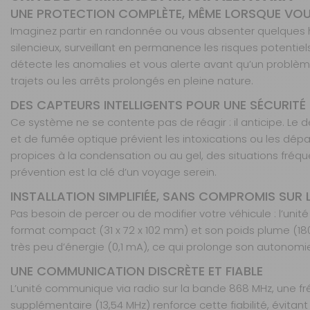
UNE PROTECTION COMPLÈTE, MÊME LORSQUE VOUS
Imaginez partir en randonnée ou vous absenter quelques h
silencieux, surveillant en permanence les risques potent
détecte les anomalies et vous alerte avant qu’un problème
trajets ou les arrêts prolongés en pleine nature.
DES CAPTEURS INTELLIGENTS POUR UNE SÉCURITÉ
Ce système ne se contente pas de réagir : il anticipe. 
et de fumée optique prévient les intoxications ou les dép
propices à la condensation ou au gel, des situations fréqu
prévention est la clé d’un voyage serein.
INSTALLATION SIMPLIFIÉE, SANS COMPROMIS SUR L
Pas besoin de percer ou de modifier votre véhicule : l’un
format compact (31 x 72 x 102 mm) et son poids plume (180 
très peu d’énergie (0,1 mA), ce qui prolonge son autonomie et 
UNE COMMUNICATION DISCRÈTE ET FIABLE
L’unité communique via radio sur la bande 868 MHz, une f
supplémentaire (13,54 MHz) renforce cette fiabilité, évit