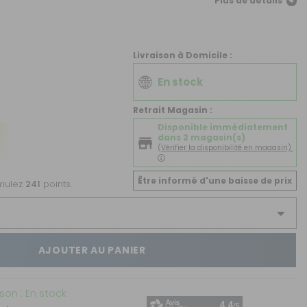
Plus de détails
CRÉER UN COMPTE
ou
Livraison à Domicile :
SUIVI DE COMMANDE INVITÉ
En stock
Retrait Magasin :
Disponible immédiatement
dans 2 magasin(s)
(Vérifier la disponibilité en magasin)
Être informé d'une baisse de prix
umulez
241
points.
AJOUTER AU PANIER
ison : En stock