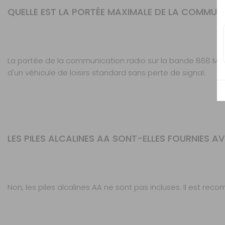
QUELLE EST LA PORTÉE MAXIMALE DE LA COMMUNI
La portée de la communication radio sur la bande 868 MHz 
d'un véhicule de loisirs standard sans perte de signal.
LES PILES ALCALINES AA SONT-ELLES FOURNIES AVE
Non, les piles alcalines AA ne sont pas incluses. Il est re