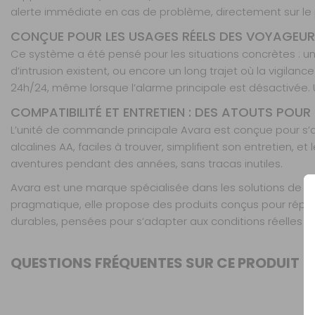
alerte immédiate en cas de problème, directement sur 
CONÇUE POUR LES USAGES RÉELS DES VOYAGEU
Ce système a été pensé pour les situations concrètes : une
d’intrusion existent, ou encore un long trajet où la vigilan
24h/24, même lorsque l’alarme principale est désactivée. Un
COMPATIBILITÉ ET ENTRETIEN : DES ATOUTS POUR
L’unité de commande principale Avara est conçue pour s’a
alcalines AA, faciles à trouver, simplifient son entretie
aventures pendant des années, sans tracas inutiles.
Avara est une marque spécialisée dans les solutions de sé
pragmatique, elle propose des produits conçus pour répon
durables, pensées pour s’adapter aux conditions réelles d
QUESTIONS FRÉQUENTES SUR CE PRODUIT