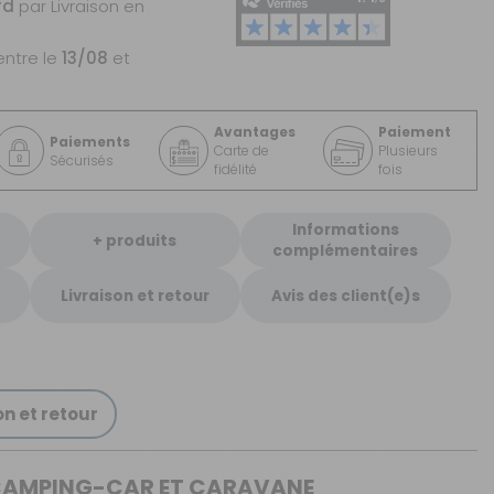
rd
par Livraison en
entre le
13/08
et
Avantages
Paiement
Paiements
Carte de
Plusieurs
Sécurisés
fidélité
fois
Informations
+ produits
complémentaires
Livraison et retour
Avis des client(e)s
on et retour
R CAMPING-CAR ET CARAVANE