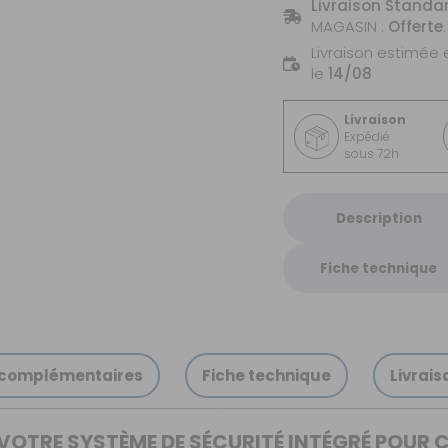
Livraison Standa
MAGASIN :
Offerte
.
Livraison estimée 
le
14/08
Livraison
Expédié
sous 72h
Description
Fiche technique
 complémentaires
Fiche technique
Livrais
 VOTRE SYSTÈME DE SÉCURITÉ INTÉGRÉ POU