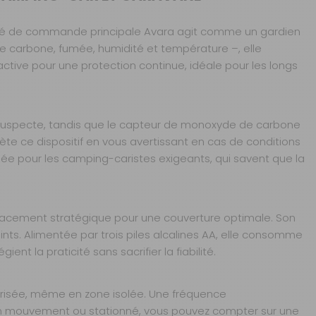
unité de commande principale Avara agit comme un gardien
e carbone, fumée, humidité et température –, elle
ctive pour une protection continue, idéale pour les longs
 suspecte, tandis que le capteur de monoxyde de carbone
te ce dispositif en vous avertissant en cas de conditions
nsée pour les camping-caristes exigeants, qui savent que la
mplacement stratégique pour une couverture optimale. Son
nts. Alimentée par trois piles alcalines AA, elle consomme
ent la praticité sans sacrifier la fiabilité.
urisée, même en zone isolée. Une fréquence
ez en mouvement ou stationné, vous pouvez compter sur une