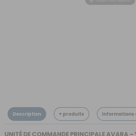
OUVERTURE - RIDEAUX -
MOUSTIQUAIRES
ISOLATION - PROTECTION
SÉCURITÉ
CONFORT CABINE
RANGEMENT
MARCHEPIEDS - QUINCAILLERIE
GUIDES - SPORT - JEUX - ANIMAUX
Description
+ produits
Informations
UNITÉ DE COMMANDE PRINCIPALE AVARA –