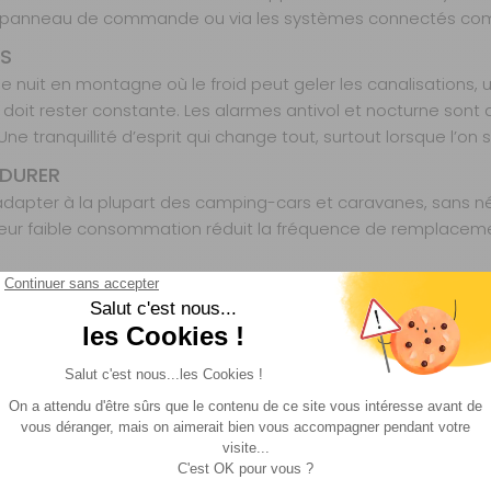
le panneau de commande ou via les systèmes connectés com
RS
 nuit en montagne où le froid peut geler les canalisations, 
ce doit rester constante. Les alarmes antivol et nocturne sont 
e tranquillité d’esprit qui change tout, surtout lorsque l’on
 DURER
dapter à la plupart des camping-cars et caravanes, sans né
n, et leur faible consommation réduit la fréquence de rempla
curité et de confort pour les véhicules de loisirs. Reconnue
dre aux besoins spécifiques des camping-caristes et carava
es voyages itinérants.