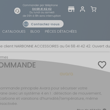
Commander par téléphone
04 68 41 42 42
Du lundi au samedi
de 09h à 18h sans interruption
Contactez-nous
TROUVER UN MAGASIN
SE CONNECTER
CATALOGUES
BLOG
PIÈCES DÉTACHÉES
Trouvez le magasin le plus proche et profitez
E-mail ou numéro client ou numéro fidélité
d'offres exclusives !
nt NARBONNE ACCESSOIRES au 04 68 41 42 42. Ouvert du lundi 
rmes
Mot de passe
 COMMANDE
ou
AUTOUR DE MOI
Mot de passe oublié
Rester connecté(e)
 commande principale Avara pour sécuriser votre
ane avec un système 4 en 1 : détection de mouvement,
SE CONNECTER
arbone et variations d’humidité/température, même
ésactivée.