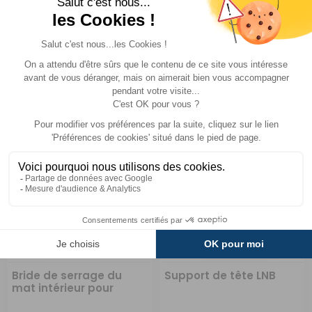
Réf : PD001220
SUR
Réf : PD001225
SUR
COMMANDE
COMMANDE
47,40 €
15,90 €
ACHETER
ACHETER
Bride de serrage du
Support de tête LNB
mat intérieur pour
antenne manuelle