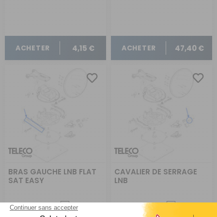
COMMANDE
COMMANDE
4,15 €
47,40 €
ACHETER
ACHETER
BRAS GAUCHE LNB FLAT
CAVALIER DE SERRAGE
SAT EASY
LNB
Comparer
Comparer
Teleco
Teleco