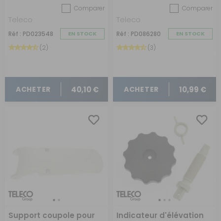
Comparer
Comparer
Teleco
Teleco
Réf : PD023548
EN STOCK
Réf : PD086280
EN STOCK
(2)
(3)
40,10 €
10,99 €
ACHETER
ACHETER
Support coupole pour
Indicateur d'élévation