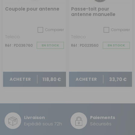
Coupole pour antenne
Passe-toit pour
antenne manuelle
Comparer
Comparer
Teleco
Teleco
Réf : PD036760
EN STOCK
Réf : PD023560
EN STOCK
118,80 €
33,70 €
ACHETER
ACHETER
Livraison
Paiements
Expédié sous 72h
Sécurisés