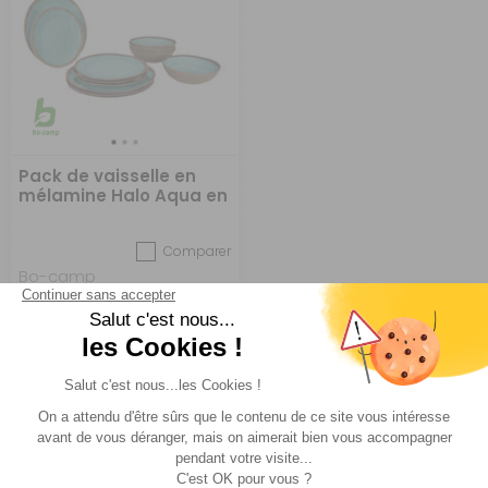
Pack de vaisselle en
mélamine Halo Aqua en
mélamine 12 Pièces
Comparer
Bo-camp
Réf : 084513
EN STOCK
62,95 €
ACHETER