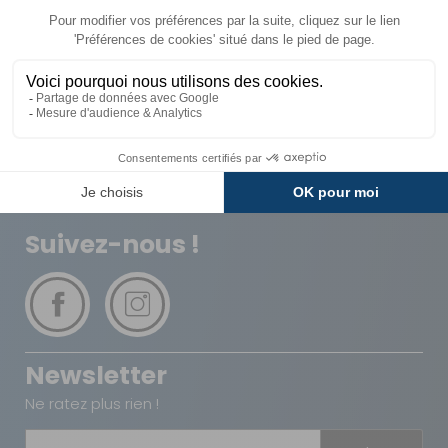
Livraison
Paiements
Expédié sous 72h
Sécurisés
Avantages
Paiement
Carte de fidélité
Plusieurs fois
Suivez-nous !
Newsletter
Ne ratez plus rien !