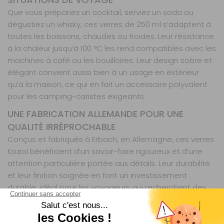
Que vous prépariez un cocktail, serviez un soda ou
dégustiez un whisky, ces verres de 250 ml s’adaptent à
toutes les boissons, chaudes ou froides. Leur résistance
à la chaleur jusqu’à 100 °C les rend compatibles avec les
machines à café ou les bouilloires. Leur design sobre et
élégant convient aussi bien à un usage en extérieur
qu’à la maison, ce qui en fait un accessoire polyvalent
pour les camping-caristes exigeants.
UNE FABRICATION ALLEMANDE POUR UNE
QUALITÉ IRRÉPROCHABLE
Conçus et fabriqués à Erbach, en Allemagne, ces verres
Koziol bénéficient d’un savoir-faire rigoureux et d’une
attention particulière portée aux détails. Leur durabilité
et leur finition soignée en font un investissement
durable, idéal pour les voyageurs qui recherchent des
équipements fiables et durables. Leur format compact
et leur légèreté en font également un choix judicieux
pour les randonneurs ou les amateurs de vanlife.