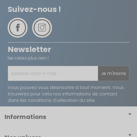
Avec un poids de 179 g par verre, ils sont légers
Suivez-nous !
pour un transport facile, mais suffisamment
robustes pour résister aux chocs, ce qui en fait un
choix idéal pour les voyageurs, les randonneurs ou
les amateurs de van life, tout en étant adaptés à
une utilisation quotidienne à la maison ou en
pique-nique.
Newsletter
Ne ratez plus rien !
Je m'inscris
Vous pouvez vous désinscrire à tout moment. Vous
trouverez pour cela nos informations de contact
dans les conditions d'utilisation du site.
Informations
Conditions générales de vente