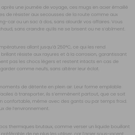
 après une journée de voyage, ces mugs en acier émaillé
bles de résister aux secousses de la route comme aux
g-car ou un sac à dos, sans alourdir vos affaires. Vous
haud, sans craindre qu’ils ne se brisent ou ne s’abîment.
pératures allant jusqu’à 250°C, ce qui les rend
illant résiste aux rayures et à la corrosion, garantissant
ent pas les chocs légers et restent intacts en cas de
 garder comme neufs, sans altérer leur éclat.
 moments de détente en plein air. Leur forme empilable
aciles à transporter, ils s’emmènent partout, que ce soit
in confortable, même avec des gants ou par temps froid.
ux de l’environnement.
hocs thermiques brutaux, comme verser un liquide bouillant
 préférable de ne plus les utiliser, car l’acier sous-jacent