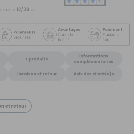
entre le
13/08
et
Avantages
Paiement
Paiements
Carte de
Plusieurs
Sécurisés
fidélité
fois
Informations
+ produits
complémentaires
Livraison et retour
Avis des client(e)s
on et retour