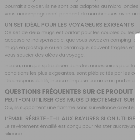
pourrait s’oxyder. Ils ne sont pas adaptés au micro-ondes 
vous accompagneront pendant de nombreuses aventures, san
UN SET IDÉAL POUR LES VOYAGEURS EXIGEANTS
Ce set de deux mugs est parfait pour les couples ou les v
accessoire indispensable, que vous soyez en camping-car, 
mugs en plastique ou en céramique, souvent fragiles et p
vous soucier des aléas du voyage.
Incasa, marque spécialisée dans les accessoires pour la vi
conditions les plus exigeantes, sont plébiscités par les cam
l’écoresponsabilité, Incasa s’impose comme un partenaire 
QUESTIONS FRÉQUENTES SUR CE PRODUIT
PEUT-ON UTILISER CES MUGS DIRECTEMENT SUR U
Oui, ils supportent une flamme sans surveillance directe,
L’ÉMAIL RÉSISTE-T-IL AUX RAYURES SI ON UTILISE 
Le revêtement émaillé est conçu pour résister aux rayures, 
silicone.