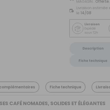
MAGASIN :
Offerte
.
Livraison estimée 
le
14/08
Livraison
Expédié
sous 72h
Description
Fiche technique
 complémentaires
Fiche technique
Livrais
USES CAFÉ NOMADES, SOLIDES ET ÉLÉGANTES