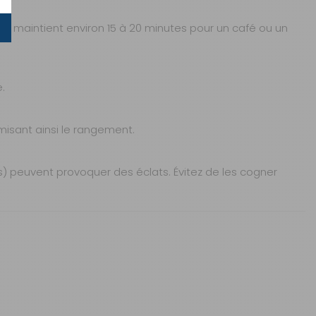
 se maintient environ 15 à 20 minutes pour un café ou un
.
misant ainsi le rangement.
s) peuvent provoquer des éclats. Évitez de les cogner
sure), est conçu pour vos pauses café ou thé en
t qui s’adapte facilement aux petits espaces de
Sous 3 heures pour un produit disponible
2 à 3 jours ouvrés
s et à l’usure du quotidien, tout en étant 100 %