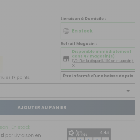
CRÉER UN COMPTE
ou
Livraison à Domicile :
SUIVI DE COMMANDE INVITÉ
En stock
Retrait Magasin :
Disponible immédiatement
dans 47 magasin(s)
(Vérifier la disponibilité en magasin)
Être informé d'une baisse de prix
umulez
17
points.
AJOUTER AU PANIER
ison : En stock
rd
par Livraison en