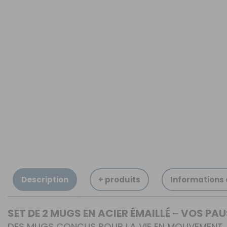
OUVERTURE - RIDEAUX -
MOUSTIQUAIRES
ISOLATION - PROTECTION
SÉCURITÉ
CONFORT CABINE
RANGEMENT
MARCHEPIEDS - QUINCAILLERIE
GUIDES - SPORT - JEUX - ANIMAUX
Description
+ produits
Informations
SET DE 2 MUGS EN ACIER ÉMAILLÉ – VOS PA
DES MUGS CONÇUS POUR LA VIE EN MOUVEMENT