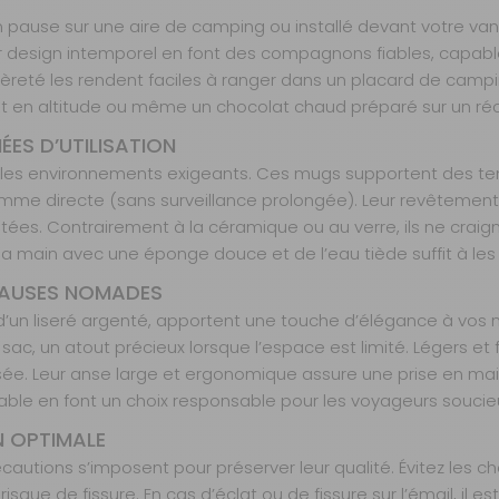
pause sur une aire de camping ou installé devant votre van
 leur design intemporel en font des compagnons fiables, capa
gèreté les rendent faciles à ranger dans un placard de campin
ant en altitude ou même un chocolat chaud préparé sur un réc
ÉES D’UTILISATION
ns les environnements exigeants. Ces mugs supportent des tem
mme directe (sans surveillance prolongée). Leur revêtement br
ées. Contrairement à la céramique ou au verre, ils ne craign
à la main avec une éponge douce et de l’eau tiède suffit à les
 PAUSES NOMADES
s d’un liseré argenté, apportent une touche d’élégance à vos
c, un atout précieux lorsque l’espace est limité. Légers et f
sée. Leur anse large et ergonomique assure une prise en ma
lable en font un choix responsable pour les voyageurs soucie
N OPTIMALE
autions s’imposent pour préserver leur qualité. Évitez les c
sque de fissure. En cas d’éclat ou de fissure sur l’émail, il est