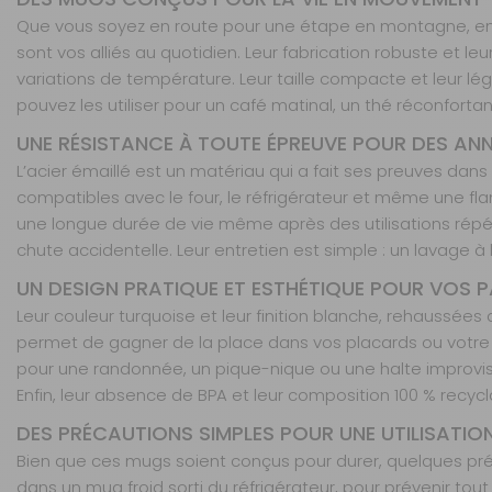
Que vous soyez en route pour une étape en montagne, en 
sont vos alliés au quotidien. Leur fabrication robuste et
variations de température. Leur taille compacte et leur lé
pouvez les utiliser pour un café matinal, un thé réconfort
UNE RÉSISTANCE À TOUTE ÉPREUVE POUR DES ANN
L’acier émaillé est un matériau qui a fait ses preuves da
compatibles avec le four, le réfrigérateur et même une fla
une longue durée de vie même après des utilisations répét
chute accidentelle. Leur entretien est simple : un lavage 
UN DESIGN PRATIQUE ET ESTHÉTIQUE POUR VOS
Leur couleur turquoise et leur finition blanche, rehaussée
permet de gagner de la place dans vos placards ou votre sa
pour une randonnée, un pique-nique ou une halte improvi
Enfin, leur absence de BPA et leur composition 100 % recyc
DES PRÉCAUTIONS SIMPLES POUR UNE UTILISATIO
Bien que ces mugs soient conçus pour durer, quelques préc
dans un mug froid sorti du réfrigérateur, pour prévenir tout ri