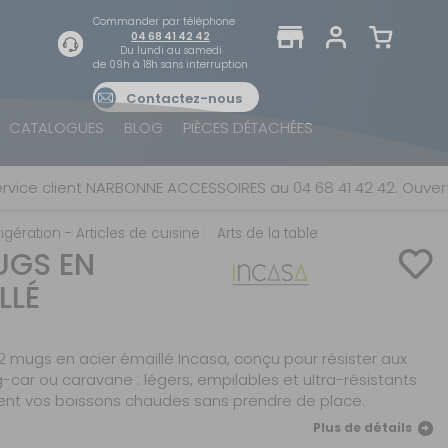
Commander par téléphone
04 68 41 42 42
Du lundi au samedi
de 09h à 18h sans interruption
Contactez-nous
TROUVER UN MAGASIN
SE CONNECTER
CATALOGUES
BLOG
PIÈCES DÉTACHÉES
Trouvez le magasin le plus proche et profitez
E-mail ou numéro client ou numéro fidélité
d'offres exclusives !
lient NARBONNE ACCESSOIRES au 04 68 41 42 42. Ouvert du lun
igération - Articles de cuisine
Arts de la table
Mot de passe
UGS EN
ou
LLÉ
AUTOUR DE MOI
Mot de passe oublié
Rester connecté(e)
2 mugs en acier émaillé Incasa, conçu pour résister aux
car ou caravane : légers, empilables et ultra-résistants
SE CONNECTER
rdent vos boissons chaudes sans prendre de place.
Plus de détails