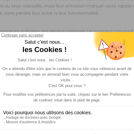
ni au lave-vaisselle, mais leur entretien manuel reste rapide
s perdre leur éclat ni leur fonctionnalité.
oyageurs solitaires qui aiment partager un moment convivial
en van aménagé ou en caravane. Leur robustesse et leur facil
eu adaptés aux conditions extérieures. Avec ces mugs, vous 
e nomade, propose des produits alliant robustesse et design 
ping-caristes et les voyageurs en quête de fiabilité. Avec une
de confiance pour les amateurs d’aventures en plein air.
NE PLAQUE DE CUISSON À GAZ ?
 mais évitez les chocs thermiques brusques (par exemple, ne
UNE CUILLÈRE EN MÉTAL ?
mais l’usage d’ustensiles en métal peut, à long terme, altérer