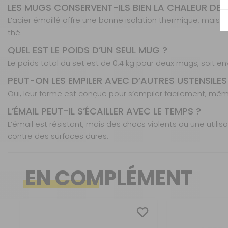
LES MUGS CONSERVENT-ILS BIEN LA CHALEUR DES
L’acier émaillé offre une bonne isolation thermique, mais 
thé.
QUEL EST LE POIDS D’UN SEUL MUG ?
Le poids total du set est de 0,4 kg pour deux mugs, soit e
PEUT-ON LES EMPILER AVEC D’AUTRES USTENSILES 
Oui, leur forme est conçue pour s’empiler facilement, mêm
L’ÉMAIL PEUT-IL S’ÉCAILLER AVEC LE TEMPS ?
L’émail est résistant, mais des chocs violents ou une uti
contre des surfaces dures.
Caractéristiques
Nos modes de livraison
Résistants aux chocs et rayures
EN COMPLÉMENT
Ce set de 2 mugs en acier émaillé, d’un diamètre de
Légers et empilables pour petits espaces
déplacement, que ce soit en camping-car, en van ou
Compatibles four et réfrigérateur
Contenance :
Livraison en MAGASIN
rangement.
Design intemporel et élégant
Entretien facile à la main
Diamètre :
DPD Relais
Fabriqués en acier émaillé avec un revêtement brillan