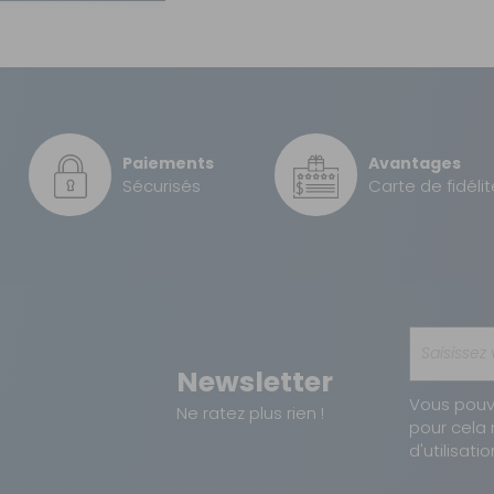
Jusqu'à 250 °C
0,24 kg
3700628283799
Paiements
Avantages
Sécurisés
Carte de fidélit
Newsletter
Vous pouv
Ne ratez plus rien !
pour cela 
d'utilisatio