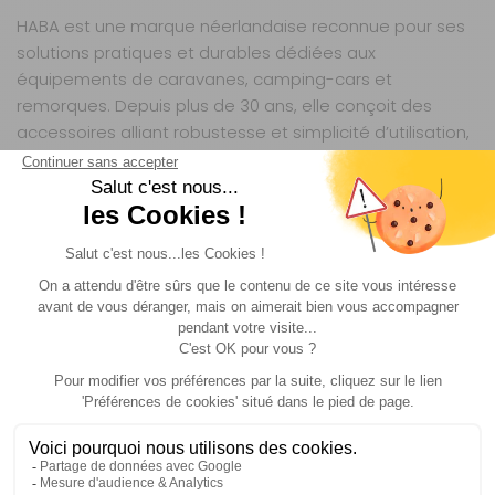
HABA est une marque néerlandaise reconnue pour ses
solutions pratiques et durables dédiées aux
équipements de caravanes, camping-cars et
remorques. Depuis plus de 30 ans, elle conçoit des
accessoires alliant robustesse et simplicité d’utilisation,
répondant aux besoins concrets des voyageurs
exigeants. Ses produits, testés en conditions réelles,
privilégient la sécurité et la longévité, sans compromis
sur la qualité des matériaux.
QUESTIONS FRÉQUENTES SUR CE PRODUIT
QUELLES SONT LES DIMENSIONS EXACTES DE LA
HOUSSE UNE FOIS INSTALLÉE SUR LE TIMON ?