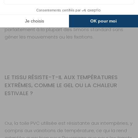
La housse mesure 880 mm de long, 670 mm de large et
5 mm d'épaisseur. Elle est conçue pour s'adapter
parfaitement à la plupart des timons standard sans
gêner les mouvements ou les fixations.
LE TISSU RÉSISTE-T-IL AUX TEMPÉRATURES
EXTRÊMES, COMME LE GEL OU LA CHALEUR
ESTIVALE ?
Oui, la toile PVC utilisée est résistante aux intempéries, y
compris aux variations de température, ce qui la rend
adaptée aussi bien pour l'hivernage que pour les trajets