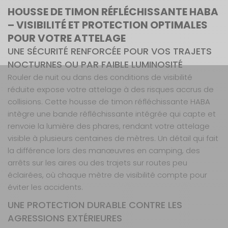
HOUSSE DE TIMON RÉFLÉCHISSANTE HABA
– VISIBILITÉ ET PROTECTION OPTIMALES
POUR VOTRE ATTELAGE
UNE SÉCURITÉ RENFORCÉE POUR VOS TRAJETS
NOCTURNES OU PAR FAIBLE LUMINOSITÉ
Rouler de nuit ou dans des conditions de visibilité
réduite expose votre attelage à des risques accrus de
collisions. Cette housse de timon réfléchissante HABA
intègre une bande réfléchissante intégrée qui capte et
renvoie la lumière des phares, rendant votre attelage
visible à plusieurs centaines de mètres. Un détail qui fait
la différence lors des manœuvres en camping, des
arrêts sur les aires ou des trajets sur routes peu
éclairées, où chaque mètre de visibilité compte pour
éviter les accidents.
UNE PROTECTION DURABLE CONTRE LES
AGRESSIONS EXTÉRIEURES