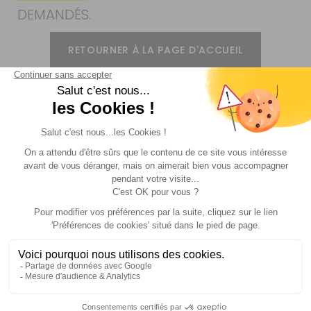
DEMANDÉS.
RETOURNER À LA PAGE D'ACCUEIL
Livraison
Paiements
Expédié sous 72h
Sécurisés
Avantages
Paiement
Carte de fidélité
Plusieurs fois
Suivez-nous !