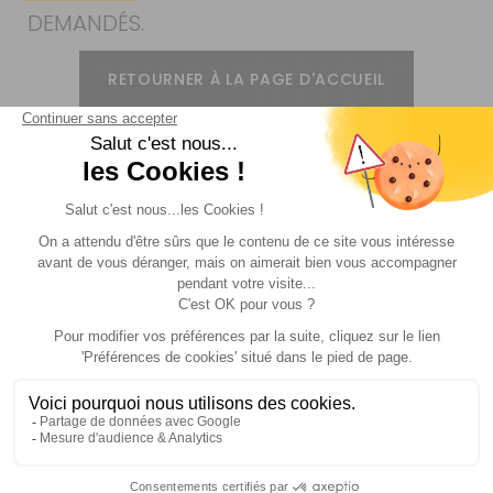
DEMANDÉS.
RETOURNER À LA PAGE D'ACCUEIL
Livraison
Paiements
Expédié sous 72h
Sécurisés
Avantages
Paiement
Carte de fidélité
Plusieurs fois
Suivez-nous !