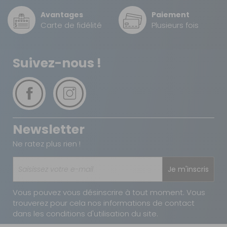
Matériaux résistants aux intempéries
extérieures
Avantages
Paiement
Agrandissement facile de votre espace de vie
DPD à domicile
Carte de fidélité
Plusieurs fois
7,90 €
2 à 3 jours ouvrés
TNT Express
Suivez-nous !
12 €
1 à 2 jours ouvrés
Retour simple sous 14 jours :
Vous avez changé d'avis ?
Newsletter
Retournez nous vos achats en utilisant le bon de retour.
Ne ratez plus rien !
Je m'inscris
Vous pouvez vous désinscrire à tout moment. Vous
trouverez pour cela nos informations de contact
dans les conditions d'utilisation du site.