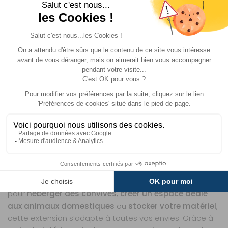
04 68 41 42 42
AJOUTER AU PANIER
Description
+ produits
Informations
ANNEXE POP AIR DOMETIC : UN ESPACE
SUPPLÉMENTAIRE POUR PLUS DE CONFORT
EN CAMPING
UN ESPACE POLYVALENT POUR VOS BESOINS EN
CAMPING
L’
Annexe Pop Air DOMETIC
est la solution parfaite pour
agrandir votre espace de vie
en camping. Que ce soit
pour
héberger des convives
,
créer un espace dédié
aux animaux domestiques
ou
stocker votre matériel
,
cette extension s’adapte à toutes vos envies. Grâce à