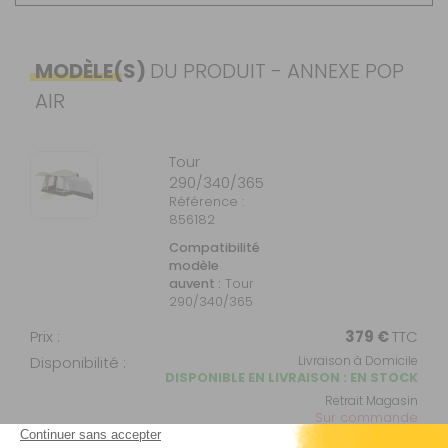
MODÈLE(S)
DU PRODUIT - ANNEXE POP
AIR
Tour
290/340/365
Référence :
856182
Compatibilité
modèle
auvent :
Tour
290/340/365
Prix :
379 €
TTC
Disponibilité :
Livraison à Domicile
DISPONIBLE EN LIVRAISON : EN STOCK
Retrait Magasin
Sur commande
Contactez-nous au