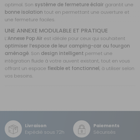
optimal. Son
système de fermeture éclair
garantit une
bonne isolation
tout en permettant une ouverture et
une fermeture faciles.
UNE ANNEXE MODULABLE ET PRATIQUE
L’
Annexe Pop Air
est idéale pour ceux qui souhaitent
optimiser l’espace de leur camping-car ou fourgon
aménagé
. Son
design intelligent
permet une
intégration fluide à votre auvent existant, tout en vous
offrant un espace
flexible et fonctionnel
, à utiliser selon
vos besoins.
Nos modes de livraison
Type : Annexe gonflable pour auvent
Installation ultra-rapide avec Air Frame
Installation : Technologie Air Frame pour un
Tente intérieure incluse pour plus de confort
gonflage rapide
Paroi avec fermeture éclair pour une meilleure
Livraison en MAGASIN
GRATUIT
Équipement inclus : Tente intérieure et paroi avec
isolation
Sous 3 heures pour un produit disponible
fermeture éclair
Idéale pour héberger des convives ou ranger du
Livraison
Paiements
Utilisation : Couchage d’appoint, espace pour
matériel
DPD Relais
Expédié sous 72h
Sécurisés
animaux, rangement
Matériaux robustes et résistants aux conditions
3,99 €
2 à 3 jours ouvrés