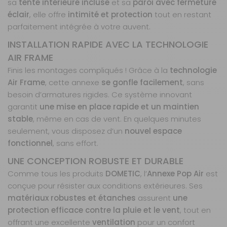
sa
tente intérieure incluse
et sa
paroi avec fermeture
éclair
, elle offre
intimité et protection
tout en restant
parfaitement intégrée à votre auvent.
INSTALLATION RAPIDE AVEC LA TECHNOLOGIE
AIR FRAME
Finis les montages compliqués ! Grâce à la
technologie
Air Frame
, cette annexe
se gonfle facilement
, sans
besoin d’armatures rigides. Ce système innovant
garantit
une mise en place rapide et un maintien
stable
, même en cas de vent. En quelques minutes
seulement, vous disposez d’un
nouvel espace
fonctionnel
, sans effort.
UNE CONCEPTION ROBUSTE ET DURABLE
Comme tous les produits
DOMETIC
, l’
Annexe Pop Air
est
conçue pour résister aux conditions extérieures. Ses
matériaux robustes et étanches
assurent
une
protection efficace contre la pluie et le vent
, tout en
offrant une excellente
ventilation
pour un confort