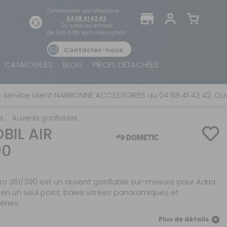
Commander par téléphone
04 68 41 42 42
Du lundi au samedi
de 09h à 18h sans interruption
Contactez-nous
TROUVER UN MAGASIN
SE CONNECTER
CATALOGUES
BLOG
PIÈCES DÉTACHÉES
Trouvez le magasin le plus proche et profitez
E-mail ou numéro client ou numéro fidélité
d'offres exclusives !
ice client NARBONNE ACCESSOIRES au 04 68 41 42 42. Ouvert d
is
Auvents gonflables
Mot de passe
BIL AIR
ou
90
AUTOUR DE MOI
Mot de passe oublié
Rester connecté(e)
Pro 361/390 est un auvent gonflable sur-mesure pour Adria
 en un seul point, baies vitrées panoramiques et
SE CONNECTER
éries.
Plus de détails