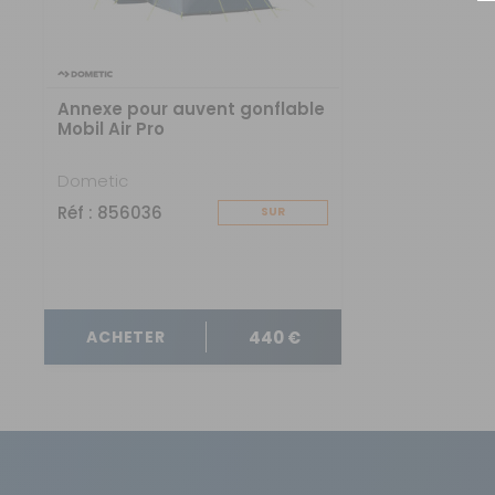
Type de structure gonflable :
Technologie :
Annexe pour auvent gonflable
Modèle d'auvent :
Mobil Air Pro
Dometic
Utilisation :
Réf : 856036
SUR
COMMANDE
Type d'auvent :
Occultation des fenêtres :
440 €
ACHETER
Matière des murs :