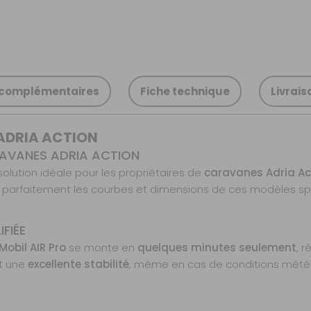
 complémentaires
Fiche technique
Livrais
ADRIA ACTION
RAVANES ADRIA ACTION
solution idéale pour les propriétaires de
caravanes Adria Acti
 parfaitement les courbes et dimensions de ces modèles spéc
FIÉE
Mobil AIR Pro
se monte en
quelques minutes seulement
, 
t une
excellente stabilité
, même en cas de conditions météoro