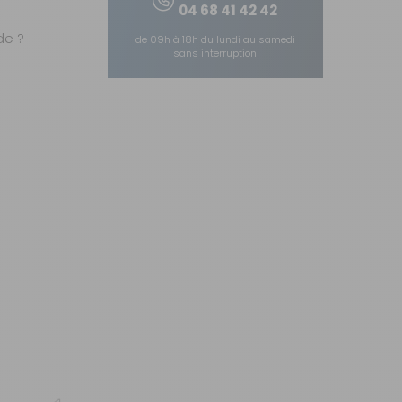
04 68 41 42 42
e ?
de 09h à 18h du lundi au samedi
sans interruption