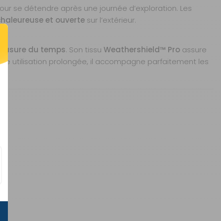
 pour se détendre après une journée d’exploration. Les
haleureuse et ouverte
sur l’extérieur.
à l’usure du temps
. Son tissu
Weathershield™ Pro
assure
 une utilisation prolongée, il accompagne parfaitement les