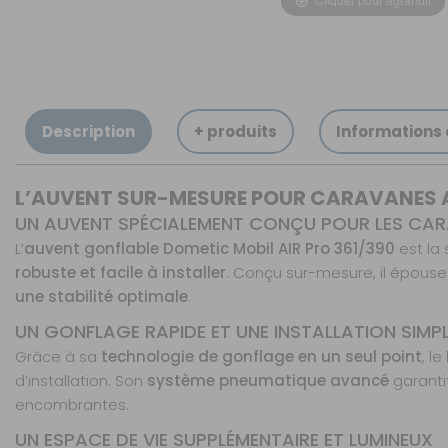
OUVERTURE - RIDEAUX -
MOUSTIQUAIRES
ISOLATION - PROTECTION
SÉCURITÉ
Description
+ produits
Informations
CONFORT CABINE
RANGEMENT
L’AUVENT SUR-MESURE POUR CARAVANES 
MARCHEPIEDS - QUINCAILLERIE
UN AUVENT SPÉCIALEMENT CONÇU POUR LES CA
GUIDES - SPORT - JEUX - ANIMAUX
L’
auvent gonflable Dometic Mobil AIR Pro 361/390
est la 
robuste et facile à installer
. Conçu sur-mesure, il épouse
une stabilité optimale
.
UN GONFLAGE RAPIDE ET UNE INSTALLATION SIMPLI
Grâce à sa
technologie de gonflage en un seul point
, le
d’installation. Son
système pneumatique avancé
garanti
encombrantes.
UN ESPACE DE VIE SUPPLÉMENTAIRE ET LUMINEUX