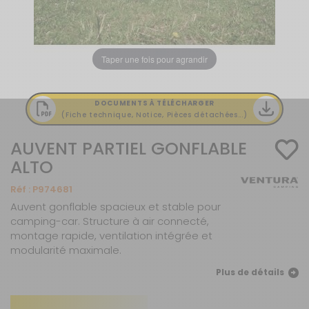
Taper une fois pour agrandir
DOCUMENTS À TÉLÉCHARGER
(Fiche technique, Notice, Pièces détachées...)
AUVENT PARTIEL GONFLABLE
ALTO
Réf :
P974681
Auvent gonflable spacieux et stable pour
camping-car. Structure à air connecté,
montage rapide, ventilation intégrée et
modularité maximale.
Plus de détails