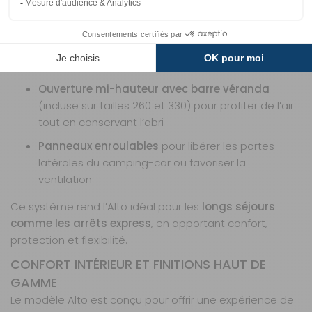
Le
Ventura Air Alto
se transforme en fonction des
besoins :
Façades et côtés dézippables
pour une
grande
solette ouverte
Ouverture mi-hauteur avec barre véranda
(incluse sur tailles 260 et 330) pour profiter de l’air
tout en conservant l’abri
Panneaux enroulables
pour libérer les portes
latérales du camping-car ou favoriser la
ventilation
Ce système rend l’Alto idéal pour les
longs séjours
comme les arrêts express
, en apportant confort,
protection et flexibilité.
CONFORT INTÉRIEUR ET FINITIONS HAUT DE
GAMME
Le modèle Alto est conçu pour offrir une expérience de