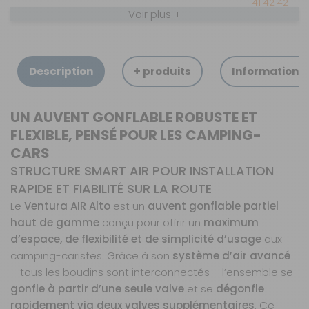
41 42 42
Voir plus +
Retrait Magasin
Sur commande
Contactez-nous au
04 68 41 42 42
Description
+ produits
Informations
AJOUTER AU PANIER
UN AUVENT GONFLABLE ROBUSTE ET
330 cm
FLEXIBLE, PENSÉ POUR LES CAMPING-
Référence :
CARS
855920
STRUCTURE SMART AIR POUR INSTALLATION
Longueur :
330
cm
RAPIDE ET FIABILITÉ SUR LA ROUTE
Le
Prix :
Ventura AIR Alto
est un
auvent gonflable partiel
2 006 €
TTC
haut de gamme
conçu pour offrir un
maximum
Disponibilité :
Livraison à Domicile
Sur commande : Contactez-nous au 04 68
d’espace, de flexibilité et de simplicité d’usage
aux
41 42 42
camping-caristes. Grâce à son
système d’air avancé
Retrait Magasin
– tous les boudins sont interconnectés – l’ensemble se
Sur commande
Contactez-nous au
gonfle à partir d’une seule valve
et se
dégonfle
04 68 41 42 42
rapidement via deux valves supplémentaires
. Ce