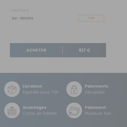
Ventura
Réf : 855956
SUR
COMMANDE
617 €
ACHETER
Livraison
Paiements
Expédié sous 72h
Sécurisés
Avantages
Paiement
Carte de fidélité
Plusieurs fois