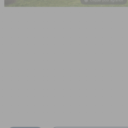
OUVERTURE - RIDEAUX -
MOUSTIQUAIRES
ISOLATION - PROTECTION
SÉCURITÉ
CONFORT CABINE
RANGEMENT
MARCHEPIEDS - QUINCAILLERIE
GUIDES - SPORT - JEUX - ANIMAUX