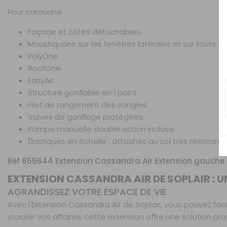
Pour caravane
Façade et côtés détachables.
Moustiquaire sur les fenêtres latérales et sur toute l
PolyOne.
RoofOne.
EasyAir.
Structure gonflable en 1 point.
Filet de rangement des sangles.
Valves de gonflage protégées.
Pompe manuelle double action incluse.
Élastiques en échelle : attachés au sol très résistante
Réf 855644 Extension Cassandra Air Extension gauche
EXTENSION CASSANDRA AIR DE SOPLAIR : 
AGRANDISSEZ VOTRE ESPACE DE VIE
Avec l'Extension Cassandra Air de Soplair, vous pouvez fac
stocker vos affaires, cette extension offre une solution pr