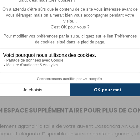
a hauteur des portes latérales.
.
UN ESPACE SUPPLÉMENTAIRE POUR PLUS DE C
ilement agrandir la taille de votre auvent Cassandra Air. Qu
atique et élégante. Disponible en version droite ou gauche, e