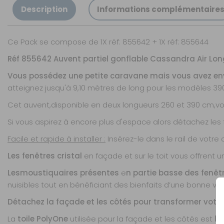
Description
Informations complémentaire
Ce Pack se compose de 1X réf: 855642 + 1X réf: 855644
Réf 855642 Auvent partiel gonflable Cassandra Air Lo
Vous possédez une petite caravane mais vous avez envi
atteignez jusqu'à 9,10 mètres de long pour les modèles 39
Cet auvent,disponible en deux longueurs 260 et 390 cm,
Si vous aspirez à encore plus d'espace alors détachez les 
Facile et rapide à installer :
Insérez-le dans le rail de votr
Les fenêtres cristal
en façade et sur le toit vous offrent 
Les
moustiquaires présentes
e
n partie basse des fenêt
nuisibles tout en bénéficiant des bienfaits d’une bonne vent
Détachez la façade et les côtés pour transformer votr
La
toile PolyOne
utilisée pour la façade et les côtés est
lé