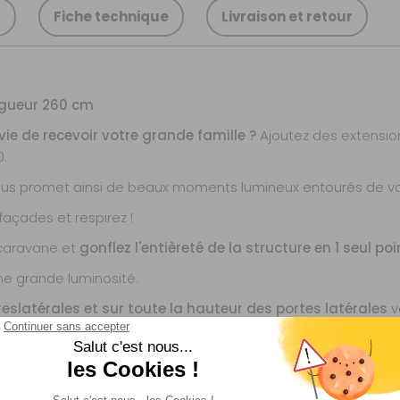
s
Fiche technique
Livraison et retour
ngueur 260 cm
e de recevoir votre grande famille ?
Ajoutez des extensio
0.
vous promet ainsi de beaux moments lumineux entourés de v
façades et respirez !
e caravane et
gonflez l'entièreté de la structure en 1 seul poi
une grande luminosité.
res
latérales et sur toute la hauteur des portes latérales
v
ilation.
e auvent en terrasse couverte
et profitez ainsi d’un espace
gère et facile d’entretien
.