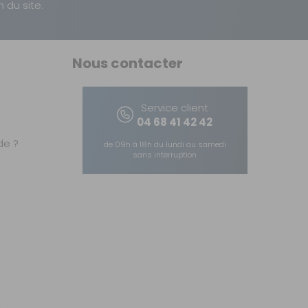
n du site.
Nous contacter
Service client
04 68 41 42 42
e ?
de 09h à 18h du lundi au samedi
sans interruption