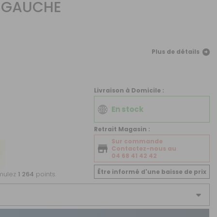
 GAUCHE
CRÉER UN COMPTE
ou
SUIVI DE COMMANDE INVITÉ
Plus de détails
Livraison à Domicile :
En stock
Retrait Magasin :
Sur commande
Contactez-nous au
04 68 41 42 42
Être informé d'une baisse de prix
umulez
1 264
points.