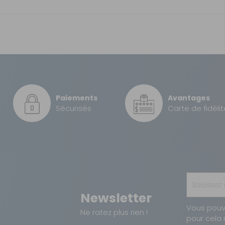
GRATUIT
1 point
30 €
235-250 cm
,
Paiements
Avantages
260 cm
Sécurisés
Carte de fidélit
260 cm
Camping-Car
390: 3 fenêtres en façade,
t sur la porte,
Détachable
Newsletter
Fixe partiel
Vous pouv
Ne ratez plus rien !
pour cela 