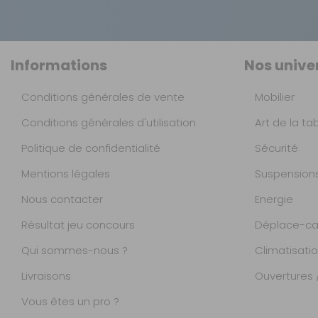
Pompe manuelle,
Technologie :
Rideaux,
Jupe de bas de caisse,
Bavette :
Cache-roue,
Informations
Nos unive
Piquets,
Utilisation :
Elastiques en échelle,
Conditions générales de vente
Mobilier
Sacs de transport et de stockage.
Sac de rangement :
Conditions générales d'utilisation
Art de la ta
OPTIONS :
Politique de confidentialité
Sécurité
Moustiquaire :
Extension gauche ou droite
Mentions légales
Suspension
Vélum
Sardines :
Avancée côté
Nous contacter
Energie
Sangle tempête
Résultat jeu concours
Déplace-ca
Pompe électrique
Jupe de bas de caisse :
Kits éclairages
Qui sommes-nous ?
Climatisati
Barres balcon façade ou côté
Matière des murs :
Livraisons
Ouvertures /
Eva pad
Tapis de sol
Vous êtes un pro ?
Occultation des fenêtres :
Barrière de soutien