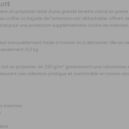
LITÉ
re en polyester doté d'une grande fenêtre cristal en partie ha
au coffre. La façade de l'extension est détachable, offrant ai
istal pour une protection supplémentaire contre les insectes.
 est incroyablement facile à monter et à démonter. Elle se 
seulement 13,2 kg.
toit en polyester de 230 g/m² garantissent une robustesse et
s assurent une utilisation pratique et confortable en toutes ci
es insectes
e
lète