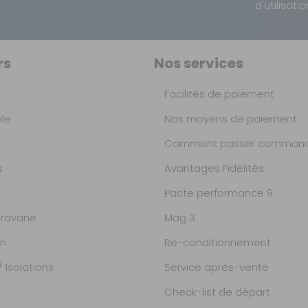
d'utilisatio
Gonflable
Intérieure
rs
Nos services
Moyens et longs séjours
Facilités de paiement
Oui
ble
Nos moyens de paiement
Comment passer command
Oui
s
Avantages Fidélités
Oui
Pacte performance 9
ravane
Mag 3
Oui
on
Re-conditionnement
Poly One
 Isolations
Service après-vente
Check-list de départ
Rideaux