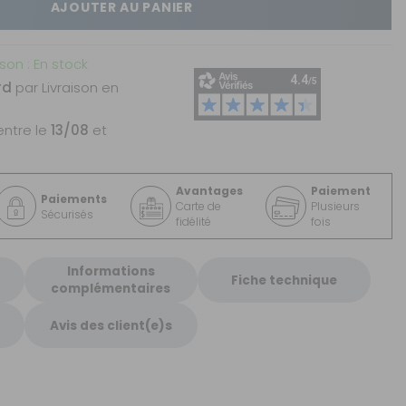
AJOUTER AU PANIER
ison : En stock
rd
par Livraison en
entre le
13/08
et
Avantages
Paiement
Paiements
Carte de
Plusieurs
Sécurisés
fidélité
fois
Informations
Fiche technique
complémentaires
Avis des client(e)s