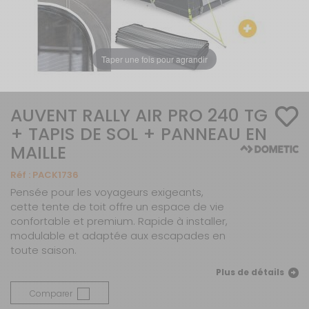
Taper une fois pour agrandir
AUVENT RALLY AIR PRO 240 TG
+ TAPIS DE SOL + PANNEAU EN
MAILLE
Réf :
PACK1736
Pensée pour les voyageurs exigeants,
cette tente de toit offre un espace de vie
confortable et premium. Rapide à installer,
modulable et adaptée aux escapades en
toute saison.
Plus de détails
Comparer