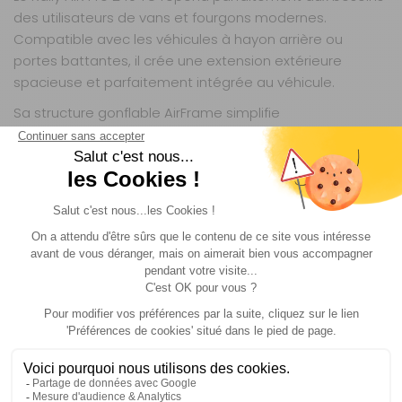
des utilisateurs de vans et fourgons modernes.
Compatible avec les véhicules à hayon arrière ou
portes battantes, il crée une extension extérieure
spacieuse et parfaitement intégrée au véhicule.
Sa structure gonflable AirFrame simplifie
considérablement le montage et réduit le temps
d’installation sur camping ou aire naturelle.
Une conception robuste pour voyager toute
l’année
Le tissu technique Weathershield™ Pro développé par
Dometic offre une excellente résistance aux
intempéries, aux UV et à l’usure extérieure. Cette
conception haut de gamme garantit une tenue fiable
même lors des séjours prolongés ou des conditions
météo plus exigeantes.
Les ouvertures latérales généreuses favorisent
également une circulation d’air optimale afin de