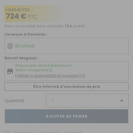
1 645 € TTC
724 €
TTC
Avec ce produit vous cumulez
724
points.
Livraison à Domicile :
En stock
Retrait Magasin :
Disponible immédiatement
dans 1 magasin(s)
(Vérifier la disponibilité en magasin)
Être informé d'une baisse de prix
Quantité
AJOUTER AU PANIER
Disponible en livraison : En stock