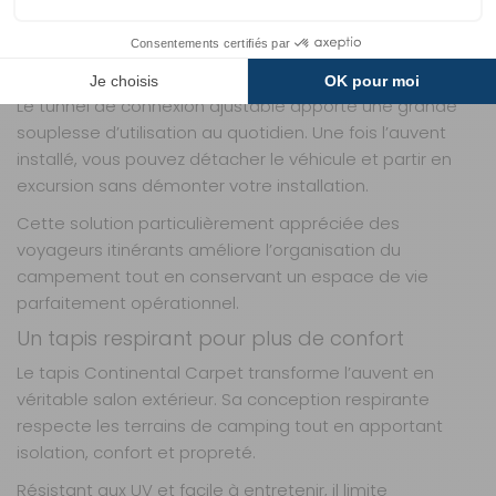
maintenir un environnement agréable sous l’auvent.
TUNNEL RÉGLABLE ET DÉTACHABLE : LIBERTÉ
MAXIMALE
Le tunnel de connexion ajustable apporte une grande
souplesse d’utilisation au quotidien. Une fois l’auvent
installé, vous pouvez détacher le véhicule et partir en
excursion sans démonter votre installation.
Cette solution particulièrement appréciée des
voyageurs itinérants améliore l’organisation du
campement tout en conservant un espace de vie
parfaitement opérationnel.
Un tapis respirant pour plus de confort
Le tapis Continental Carpet transforme l’auvent en
véritable salon extérieur. Sa conception respirante
respecte les terrains de camping tout en apportant
isolation, confort et propreté.
Résistant aux UV et facile à entretenir, il limite