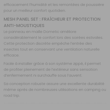
efficacement l’humidité et les remontées de poussière
pour un meilleur confort quotidien.
MESH PANEL SET : FRAÎCHEUR ET PROTECTION
ANTI-MOUSTIQUES
Le panneau en maille Dometic améliore
considérablement le confort lors des soirées estivales.
Cette protection discrète empêche l’entrée des
insectes tout en conservant une ventilation naturelle
efficace.
Facile à installer grâce à son système zippé, il permet
de profiter pleinement de l’extérieur sans sensation
d’enfermement ni surchauffe sous l’auvent.
Sa conception robuste assure une excellente durabilité
même après de nombreuses utilisations en camping ou
road trip.
LE RALLY AIR PRO 240 TG EST-IL COMPATIBLE
Caractéristiques
Nos modes de livraison