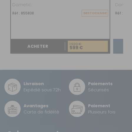
Rideaux :
Non
Dometic
Dometi
conservant une bonne ventilation.
Réf : 855838
DESTOCKAGE
Réf : 856
Diamètre de
120 mm
l'armature :
Matériau de
Gonflable
1 520 €
l'armature :
ACHETER
599 €
Livraison
Paiements
Expédié sous 72h
Sécurisés
Avantages
Paiement
Carte de fidélité
Plusieurs fois