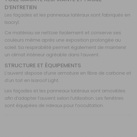
D’ENTRETIEN
Les façades et les panneaux latéraux sont fabriqués en
Isacryl.
Ce matériau se nettoie facilement et conserve ses
couleurs même après une exposition prolongée au
soleil. Sa respirabilité permet également de maintenir
un climat intérieur agréable dans l’auvent.
STRUCTURE ET ÉQUIPEMENTS
L’auvent dispose d’une armature en fibre de carbone et
d’un toit en Isaroof Light.
Les façades et les panneaux latéraux sont amovibles
afin d’adapter l’auvent selon l’utilisation. Les fenêtres
sont équipées de rideaux pour l’occultation.
Caractéristiques
Nos modes de livraison
Marque : Isabella
Configuration modulable des panneaux de portes
Modèle : Eriba Feeling
et fenêtres
Nature : Auvent complet
Tissu Isacryl respirant et facile à nettoyer
Profondeur :
Livraison en MAGASIN
250 cm