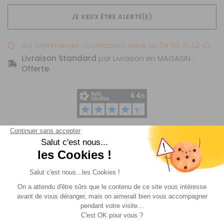
JE VEUX ÊTRE ALERTÉ(E)
Sur commande : Contactez-nous au 04 68 41 42 42
Livraison Standard
par Livraison en MAGASIN :
Offerte
.
Livraison
Paiements
Expédié sous 72h
Sécurisés
Avantages
Paiement
Carte de fidélité
Plusieurs fois