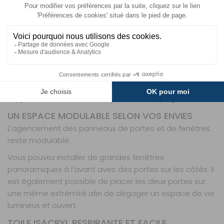
Description
+ produits
Informations
AUVENT ERIBA FEELING - ISABELLA
Ajoutez un espace abrité à votre caravane Eriba Feeling
grâce à cet auvent complet. Avec une profondeur de
250 cm, il permet de créer une zone de vie
supplémentaire pour vos séjours en camping.
UN ESPACE MODULABLE SELON VOS ENVIES
L’agencement des panneaux de portes et de fenêtres
reste modulable.
Vous pouvez installer de grandes fenêtres
panoramiques à l’avant avec des portes sur les côtés. Il
est également possible de placer les deux portes sur
une même extrémité afin de dégager un espace de vie
lumineux et ouvert.
TOILE ISACRYL RESPIRANTE ET FACILE