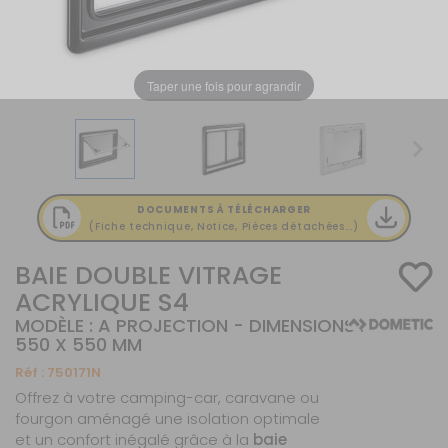
Taper une fois pour agrandir
DOCUMENTS À TÉLÉCHARGER
(Fiche technique, Notice, Pièces détachées...)
BAIE DOUBLE VITRAGE
ACRYLIQUE S4
MODÈLE : A PROJECTION - DIMENSIONS :
550 X 550 MM
Réf :
750171N
Offrez à votre camping-car, caravane ou
fourgon aménagé une isolation optimale
et un confort inégalé grâce à la
baie