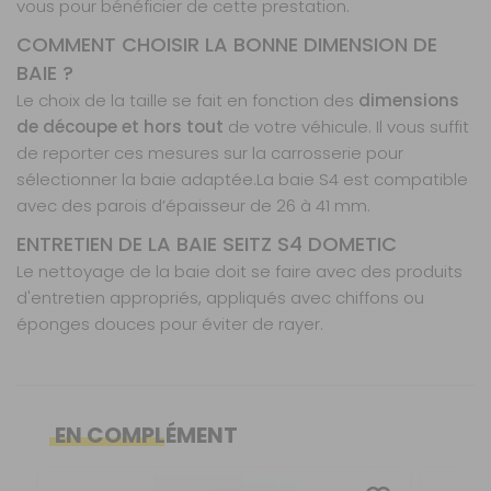
vous pour bénéficier de cette prestation.
Prix :
699 €
TTC
COMMENT CHOISIR LA BONNE DIMENSION DE
Disponibilité :
Livraison à Domicile
BAIE ?
DISPONIBLE EN LIVRAISON : EN STOCK
Retrait Magasin
Le choix de la taille se fait en fonction des
dimensions
DISPONIBLE IMMÉDIATEMENT
de découpe et hors tout
de votre véhicule. Il vous suffit
DANS 4 MAGASIN(S)
de reporter ces mesures sur la carrosserie pour
AJOUTER AU PANIER
sélectionner la baie adaptée.
La baie S4 est compatible
avec des parois d’épaisseur de 26 à 41 mm.
ENTRETIEN DE LA BAIE SEITZ S4 DOMETIC
Modèle : A
projection -
Le nettoyage de la baie doit se faire avec des produits
Dimensions :
d'entretien appropriés, appliqués avec chiffons ou
1100 x 450
éponges douces pour éviter de rayer.
mm
Référence :
750132N
Caractéristiques
Nos modes de livraison
Caractéristiques :
Dimension :
1100 x 450 mm
Intérieur blanc crème et extérieur noir.
EN COMPLÉMENT
Vitre non teintée.
Modèle :
A
Dimension :
Livraison en MAGASIN
550 x 550 mm
projection
GRATUIT
Les dimensions indiquées sont les dimensions de
Sous 3 heures pour un produit disponible