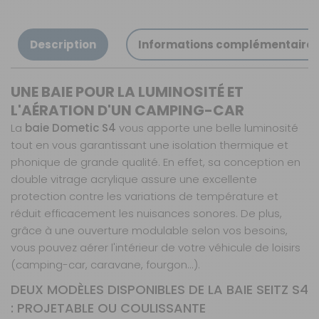
SEMAINES
Retrait Magasin
Sur commande
Description
Informations complémentaire
Contactez-nous au
04 68 41 42 42
AJOUTER AU PANIER
UNE BAIE POUR LA LUMINOSITÉ ET
L'AÉRATION D'UN CAMPING-CAR
La
baie Dometic S4
vous apporte une belle luminosité
Modèle : A
tout en vous garantissant une isolation thermique et
projection -
phonique de grande qualité. En effet, sa conception en
Dimensions :
1000 x 450
double vitrage acrylique assure une excellente
mm
protection contre les variations de température et
Référence :
réduit efficacement les nuisances sonores. De plus,
750193N
grâce à une ouverture modulable selon vos besoins,
Dimension :
vous pouvez aérer l'intérieur de votre véhicule de loisirs
1000 x 450 mm
(camping-car, caravane, fourgon...).
Modèle :
A
projection
DEUX MODÈLES DISPONIBLES DE LA BAIE SEITZ S4
: PROJETABLE OU COULISSANTE
Prix :
719 €
TTC