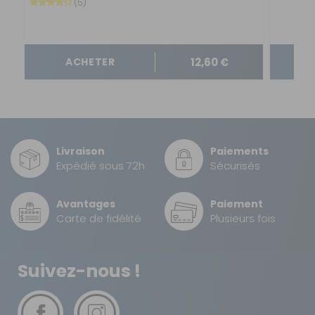
(5)
Modèle :
A
projection
Prix :
709 €
TTC
Disponibilité :
Livraison à Domicile
12,60 €
ACHETER
DISPONIBLE EN LIVRAISON : EN STOCK
Retrait Magasin
Sur commande
Contactez-nous au
04 68 41 42 42
AJOUTER AU PANIER
Livraison
Paiements
Expédié sous 72h
Sécurisés
Modèle : A
Avantages
Paiement
projection -
Carte de fidélité
Plusieurs fois
Dimensions :
1200 x 300
mm
Suivez-nous !
Référence :
750199N
Dimension :
1200 x 300 mm