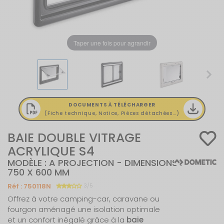
Taper une fois pour agrandir
DOCUMENTS À TÉLÉCHARGER
(Fiche technique, Notice, Pièces détachées...)
BAIE DOUBLE VITRAGE
ACRYLIQUE S4
MODÈLE : A PROJECTION - DIMENSIONS :
750 X 600 MM
Réf :
750118N
3/5
Offrez à votre camping-car, caravane ou
fourgon aménagé une isolation optimale
et un confort inégalé grâce à la
baie