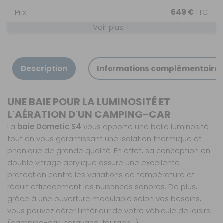
Prix :
649 €
TTC
Disponibilité :
Livraison à Domicile
Voir plus +
Sur commande : Disponible sous 4 à 6
SEMAINES
Retrait Magasin
Sur commande
Description
Informations complémentaire
Contactez-nous au
04 68 41 42 42
AJOUTER AU PANIER
UNE BAIE POUR LA LUMINOSITÉ ET
L'AÉRATION D'UN CAMPING-CAR
La
baie Dometic S4
vous apporte une belle luminosité
Modèle : A
tout en vous garantissant une isolation thermique et
projection -
phonique de grande qualité. En effet, sa conception en
Dimensions :
1000 x 450
double vitrage acrylique assure une excellente
mm
protection contre les variations de température et
Référence :
réduit efficacement les nuisances sonores. De plus,
750193N
grâce à une ouverture modulable selon vos besoins,
Dimension :
vous pouvez aérer l'intérieur de votre véhicule de loisirs
1000 x 450 mm
(camping-car, caravane, fourgon...).