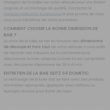
chargent de l'installer sur votre véhicule pour une finition
1000 x 600 mm
soignée et un montage de qualité. Contactez le
Modèle :
A
magasin Narbonne Accessoires
le plus proche de chez
projection
vous pour bénéficier de cette prestation.
Prix :
699 €
TTC
COMMENT CHOISIR LA BONNE DIMENSION DE
Disponibilité :
Livraison à Domicile
BAIE ?
DISPONIBLE EN LIVRAISON : EN STOCK
Retrait Magasin
Le choix de la taille se fait en fonction des
dimensions
DISPONIBLE IMMÉDIATEMENT
de découpe et hors tout
de votre véhicule. Il vous suffit
DANS 4 MAGASIN(S)
de reporter ces mesures sur la carrosserie pour
AJOUTER AU PANIER
sélectionner la baie adaptée.
La baie S4 est compatible
avec des parois d’épaisseur de 26 à 41 mm.
ENTRETIEN DE LA BAIE SEITZ S4 DOMETIC
Modèle : A
projection -
Le nettoyage de la baie doit se faire avec des produits
Dimensions :
d'entretien appropriés, appliqués avec chiffons ou
1100 x 450
éponges douces pour éviter de rayer.
mm
Référence :
750132N
Caractéristiques
Nos modes de livraison
Caractéristiques :
Dimension :