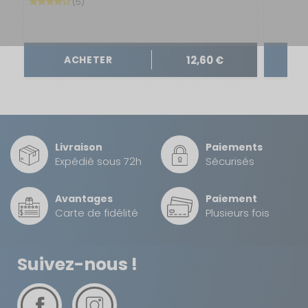
(5)
Référence :
750199N
Dimension :
1200 x 300 mm
12,60 €
ACHETER
Modèle :
A
projection
Prix :
529 €
TTC
Disponibilité :
Livraison à Domicile
Sur commande : Disponible sous 4 à 6
SEMAINES
Livraison
Paiements
Retrait Magasin
Expédié sous 72h
Sécurisés
DISPONIBLE IMMÉDIATEMENT
DANS 2 MAGASIN(S)
Avantages
Paiement
AJOUTER AU PANIER
Carte de fidélité
Plusieurs fois
Modèle : A
Suivez-nous !
projection -
Dimensions :
1200 x 500