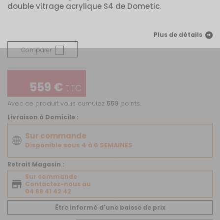
double vitrage acrylique S4 de Dometic
.
Plus de détails
Comparer
559 €
TTC
Avec ce produit vous cumulez
559
points.
Livraison à Domicile :
Sur commande
Disponible sous 4 à 6 SEMAINES
Retrait Magasin :
Sur commande
Contactez-nous au
04 68 41 42 42
Être informé d'une baisse de prix