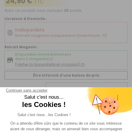
24,90 €
TTC
Avec ce produit vous cumulez
25
points.
Livraison à Domicile :
Indisponible
Retrait magasin uniquement (maximum : 5)
Retrait Magasin :
Disponible immédiatement
dans 2 magasin(s)
(Vérifier la disponibilité en magasin)
Être informé d'une baisse de prix
Quantité
AJOUTER AU PANIER
Sur commande
Livraison Standard
par Livraison en MAGASIN :