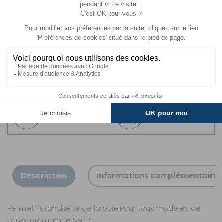
Offerte
.
Livraison
Paiements
Expédié sous 72h
Sécurisés
Avantages
Paiement
Carte de fidélité
Plusieurs fois
Description
Informations complémentaire
Permet l'étanchéité de la baie.Pour tous modèles de
baies de marque Seitz.