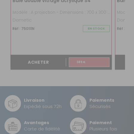
Baie double vitrage acrylique S4
Baie d
Modèle : A projection - Dimensions : 700 x 300 mm
Dometic
Dometi
Réf : 750111N
EN STOCK
Réf : 750
ACHETER
389 €
Livraison
Paiements
Expédié sous 72h
Sécurisés
Avantages
Paiement
Carte de fidélité
Plusieurs fois