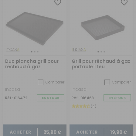
Duo plancha grill pour
Grill pour réchaud à gaz
réchaud à gaz
portable 1 feu
Comparer
Comparer
Incasa
Incasa
Réf : 016472
EN STOCK
Réf : 016468
EN STOCK
(4)
25,90 €
19,90 €
ACHETER
ACHETER