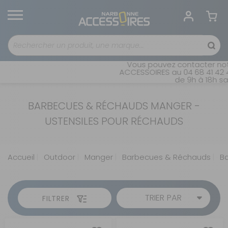
Vous pouvez contacter notr
ACCESSOIRES au 04 68 41 42 4
de 9h à 18h san
BARBECUES & RÉCHAUDS MANGER -
USTENSILES POUR RÉCHAUDS
Accueil
Outdoor
Manger
Barbecues & Réchauds
Ba
TRIER PAR
FILTRER