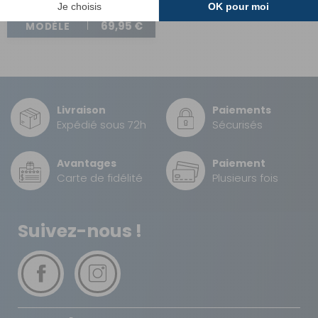
A partir de :
CHOISIR LE
69,95 €
MODÈLE
Livraison
Paiements
Expédié sous 72h
Sécurisés
Avantages
Paiement
Carte de fidélité
Plusieurs fois
Suivez-nous !