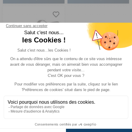
Sac de transport pour
réchauds
PRIMUS
Réf : P974172
EN STOCK